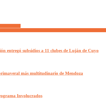
erzo académico
a un sacudón del 30% «Sin dudas la RTO es un curro político descarad
ción entregó subsidios a 11 clubes de Luján de Cuyo
jo primaveral más multitudinario de Mendoza
 programa Involucrados