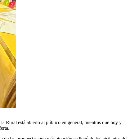
a Rural está abierto al público en general, mientras que hoy y
erta.
de las propuestas que más atención se llevó de los visitantes del