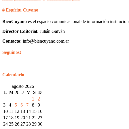
# Espíritu Cuyano
BienCuyano
es el espacio comunicacional de información institucion
Director Editorial:
Julián Galván
Contacto:
info@biencuyano.com.ar
Seguinos!
Calendario
agosto 2026
L
M
X
J
V
S
D
1
2
3
4
5
6
7
8
9
10
11
12
13
14
15
16
17
18
19
20
21
22
23
24
25
26
27
28
29
30