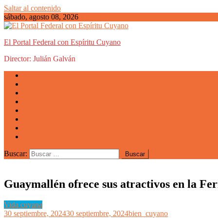
Saltar al contenido
sábado, agosto 08, 2026
El Portal Federal con Espíritu Cuyano
Director: Julián Galván
Actualidad
Mendoza
San Luis
San Juan
La Rioja
Emprendedores
Vida cuyana
Quiénes somos
Buscar:
Guaymallén ofrece sus atractivos en la Fer
Vida cuyana
30 septiembre, 2024
30 septiembre, 2024
bien_cuyano