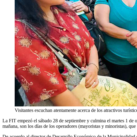
Visitantes escuchan atentamente acerca de los atractivos turíst
La FIT empezó el sábado 28 de septiembre y culmina el martes 1 de oct
mañana, son los días de los operadores (mayoristas y minoristas), que se
De acuerdo al director de Desarrollo Económico de la Municipalidad d