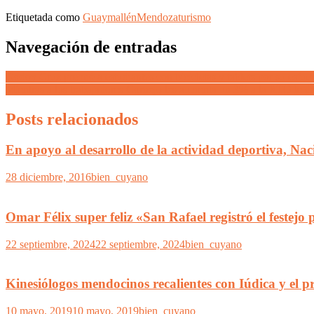
Etiquetada como
Guaymallén
Mendoza
turismo
Navegación de entradas
Godoy Cruz premió a estudiantes con bicicletas y tablets por su esfu
Mientras a los trabajadores Cornejo les aumenta un 3% a la RTO le d
Posts relacionados
En apoyo al desarrollo de la actividad deportiva, Na
28 diciembre, 2016
bien_cuyano
Omar Félix super feliz «San Rafael registró el feste
22 septiembre, 2024
22 septiembre, 2024
bien_cuyano
Kinesiólogos mendocinos recalientes con Iúdica y el
10 mayo, 2019
10 mayo, 2019
bien_cuyano