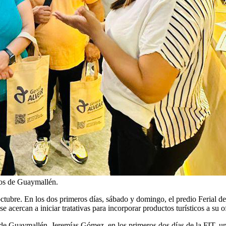
icos de Guaymallén.
ubre. En los dos primeros días, sábado y domingo, el predio Ferial de l
 acercan a iniciar tratativas para incorporar productos turísticos a su of
e Guaymallén, Jeremías Gómez, en los primeros dos días de la FIT, una 