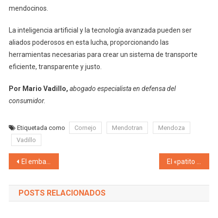
mendocinos.
La inteligencia artificial y la tecnología avanzada pueden ser
aliados poderosos en esta lucha, proporcionando las
herramientas necesarias para crear un sistema de transporte
eficiente, transparente y justo.
Por Mario Vadillo,
abogado especialista en defensa del
consumidor.
Etiquetada como
Cornejo
Mendotran
Mendoza
Vadillo
Navegación de entradas
El embajador de la República Popular China se reunió con el intendente Stevanato a fin de incrementar los vínculos internacionales, culturales, comerciales y tecnológicos entre el departamento de Maipú y el Gigante Asiático
El «patito negro» de Lourdes Arrieta: ex combatientes de Malvinas denuncian que su padre, Tomás Arrieta, torturaba soldados durante el conflicto armado. Al final algo los une con Astiz!
POSTS RELACIONADOS