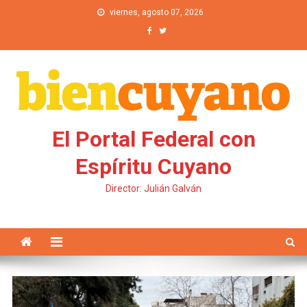
Saltar al contenido
viernes, agosto 07, 2026
El Portal Federal con
Espíritu Cuyano
Director: Julián Galván