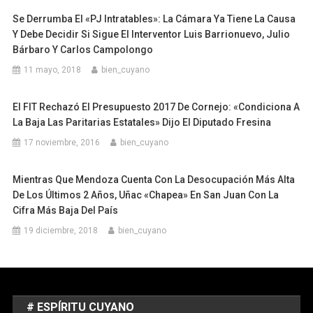
Se Derrumba El «PJ Intratables»: La Cámara Ya Tiene La Causa
Y Debe Decidir Si Sigue El Interventor Luis Barrionuevo, Julio
Bárbaro Y Carlos Campolongo
11 mayo, 2018
bien_cuyano
El FIT Rechazó El Presupuesto 2017 De Cornejo: «condiciona A
La Baja Las Paritarias Estatales» Dijo El Diputado Fresina
17 noviembre, 2016
bien_cuyano
Mientras Que Mendoza Cuenta Con La Desocupación Más Alta
De Los Últimos 2 Años, Uñac «chapea» En San Juan Con La
Cifra Más Baja Del País
19 diciembre, 2018
bien_cuyano
# ESPÍRITU CUYANO