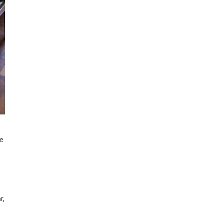
ue
r,