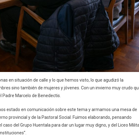
 en situación de calle y lo que hemos visto, lo que agudizó la
hombres sino también de mujeres y jóvenes. Con un invierno muy crudo q
l Padre Marcelo de Benedectis.
emos estado en comunicación sobre este tema y armamos una mesa de
erno provincial y de la Pastoral Social. Fuimos elaborando, pensando
l caso del Grupo Huentala para dar un lugar muy digno, y del Liceo Milita
instituciones”.