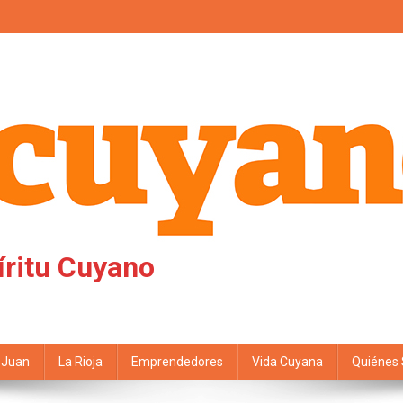
íritu Cuyano
 Juan
La Rioja
Emprendedores
Vida Cuyana
Quiénes