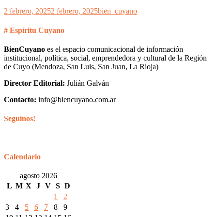
2 febrero, 2025
2 febrero, 2025
bien_cuyano
# Espíritu Cuyano
BienCuyano
es el espacio comunicacional de información
institucional, política, social, emprendedora y cultural de la Región
de Cuyo (Mendoza, San Luis, San Juan, La Rioja)
Director Editorial:
Julián Galván
Contacto:
info@biencuyano.com.ar
Seguinos!
Calendario
agosto 2026
L
M
X
J
V
S
D
1
2
3
4
5
6
7
8
9