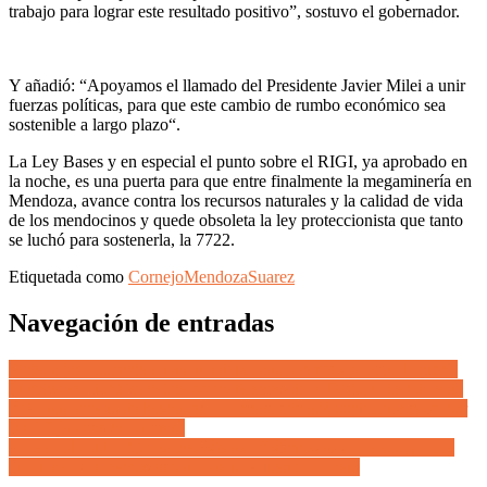
trabajo para lograr este resultado positivo”, sostuvo el gobernador.
Y añadió: “Apoyamos el llamado del Presidente Javier Milei a unir
fuerzas políticas, para que este cambio de rumbo económico sea
sostenible a largo plazo“.
La Ley Bases y en especial el punto sobre el RIGI, ya aprobado en
la noche, es una puerta para que entre finalmente la megaminería en
Mendoza, avance contra los recursos naturales y la calidad de vida
de los mendocinos y quede obsoleta la ley proteccionista que tanto
se luchó para sostenerla, la 7722.
Etiquetada como
Cornejo
Mendoza
Suarez
Navegación de entradas
Ante la preocupante crisis que deja cada vez más pobres, Ulpiano
Suarez reacciona se reúne con referentes de la Pastoral de Calle de
la Arquidiócesis de Mendoza y entrega abrigos confeccionados por
las “Tejedoras Solidarias”
Colector Elpidio González-Estrada: “estamos sosteniendo la obra
pública, no la hemos parado”, dijo Alfredo Cornejo