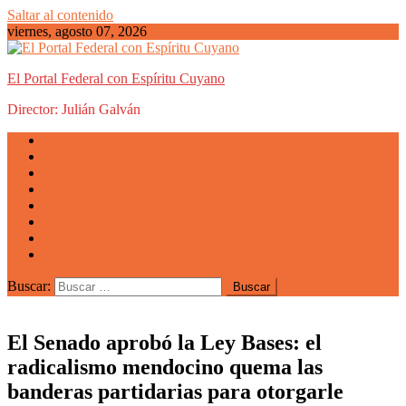
Saltar al contenido
viernes, agosto 07, 2026
El Portal Federal con Espíritu Cuyano
Director: Julián Galván
Actualidad
Mendoza
San Luis
San Juan
La Rioja
Emprendedores
Vida cuyana
Quiénes somos
Buscar:
El Senado aprobó la Ley Bases: el
radicalismo mendocino quema las
banderas partidarias para otorgarle