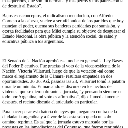
más queridos, que son mi hermana y mis perros y mis padres con tal
de destruir al Estado”.
Bajos esos conceptos, el radicalismo mendocino, con Alfredo
Cornejo a la cabeza, vuelve a ser «felpudo» de los partidos que hoy
manejan el poder, quema sus banderas partidarias por sumisión, y
otorga facilidades para que Milei cumpla su objetivo de desguazar el
Estado Nacional, la obra pública y la atención social, de salud y
educativa pública a los argentinos.
El Senado de la Nación aprobó esta noche en general la Ley Bases
del Poder Ejecutivo. Fue gracias al voto de la vicepresidenta de la
Nación, Victoria Villarruel, luego de que la votación -tal como
marca el reglamento de la Cámara- resultara empatada en dos
oportunidades, 36-36. Así, pasadas las 23, Villarruel tomó la palabra
durante un minuto. Enmarcando el discurso en los hechos de
violencia que se dieron durante la jornada, “y pensando siempre en
todo por Argentina, mi voto es afirmativo”, dijo. Inmediatamente
después, el recinto discutía el articulado en particular.
Para hacer pasar esta batería de leyes que juegan en contra de la
ciudadanía argentina y a favor de la casta solo queda un solo
camino: reprimir. Es así que la jornada estuvo marcada por las
protestas en las inmediaciones del Congreso, que fueron reprimidas