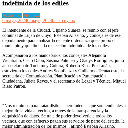
indefinida de los ediles
Actualidad
Mendoza
6 mayo, 2024
6 mayo, 2024
bien_cuyano
El intendente de la Ciudad, Ulpiano Suarez, se reunió con el jefe
comunal de Luján de Cuyo, Esteban Allasino, y concejales de ese
departamento para analizar la reciente ordenanza que aprobó el
municipio y que limita la reelección indefinida de los ediles.
Acompañaron a los mandatarios, los concejales Alejandra
Weintraub, Cielo Daou, Susana Palmieri y Gladys Rodríguez, junto
al secretario de Turismo y Cultura, Roberto Ríos. Por Luján,
estuvieron los ediles Andrés Sconfienza y Guillermo Trentacoste, la
secretaria de Comunicación, Planificación y Participación
Ciudadana, Julieta Reyes, y el secretario de Legal y Técnica, Miguel
Risso Patrón.
“Nos reunimos para tratar distintas herramientas que son tendientes a
mejorarle la vida al vecino, a través de la transparencia y la
adquisición de datos. Se trata de poder devolverle a todos los
vecinos, que con esfuerzo pagan sus servicios de parte del estado, la
mejor administración de los mismos”, afirmó Esteban Allasino.