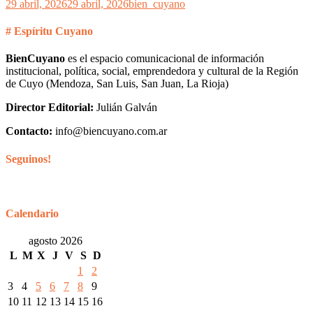
29 abril, 2026
29 abril, 2026
bien_cuyano
# Espíritu Cuyano
BienCuyano
es el espacio comunicacional de información
institucional, política, social, emprendedora y cultural de la Región
de Cuyo (Mendoza, San Luis, San Juan, La Rioja)
Director Editorial:
Julián Galván
Contacto:
info@biencuyano.com.ar
Seguinos!
Calendario
agosto 2026
L
M
X
J
V
S
D
1
2
3
4
5
6
7
8
9
10
11
12
13
14
15
16