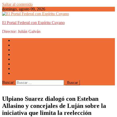
Saltar al contenido
domingo, agosto 09, 2026
El Portal Federal con Espíritu Cuyano
Director: Julián Galván
Actualidad
Mendoza
San Luis
San Juan
La Rioja
Emprendedores
Vida cuyana
Quiénes somos
Buscar:
Ulpiano Suarez dialogó con Esteban
Allasino y concejales de Luján sobre la
iniciativa que limita la reelección