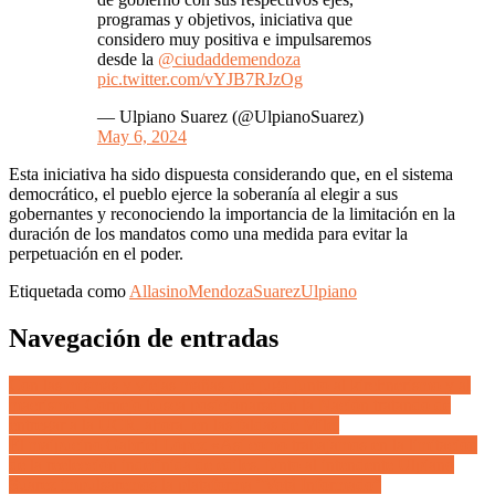
programas y objetivos, iniciativa que
considero muy positiva e impulsaremos
desde la
@ciudaddemendoza
pic.twitter.com/vYJB7RJzOg
— Ulpiano Suarez (@UlpianoSuarez)
May 6, 2024
Esta iniciativa ha sido dispuesta considerando que, en el sistema
democrático, el pueblo ejerce la soberanía al elegir a sus
gobernantes y reconociendo la importancia de la limitación en la
duración de los mandatos como una medida para evitar la
perpetuación en el poder.
Etiquetada como
Allasino
Mendoza
Suarez
Ulpiano
Navegación de entradas
Con las mismas y viejas mañas que jugó junto al kirchnerismo y al
macrismo, Cornejo busca posicionarse en la Nación tratando de
entregar a la UCR, ahora, en las faldas de Milei
El maipucino Gabriel López «Así como trabajamos en la limitación
de la reelección indefinida de ediles, junto al intendente Ulpiano
Suarez impulsaremos la plataforma “Votá Informado”