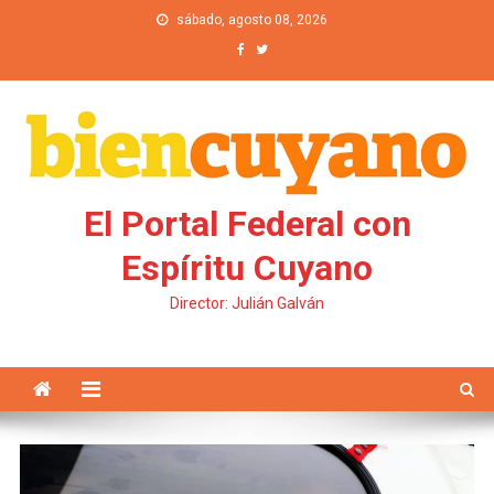
Saltar al contenido
sábado, agosto 08, 2026
El Portal Federal con
Espíritu Cuyano
Director: Julián Galván