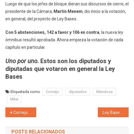
Luego de que los jefes de bloque dieran sus discursos de cierre, el
presidente de la Cámara,
Martín Menem
, dio inicio a la votación,
en general, del proyecto de Ley Bases.
Con 5 abstenciones, 142 a favor y 106 en contra
, la nueva ley
ómnibus resultó aprobada. Ahora empieza la votación de cada
capítulo en particular.
Uno por uno.
Estos son los diputados y
diputadas que votaron en general la Ley
Bases
Etiquetada como
Cornejo
diputados
Mendoza
Milei
Navegación de entradas
Cornejo pidió que los $70 millones que la ministra Latorre cobraba a modo de «sus honorarios» en el directorio de YPF, ahora vayan a las arcas provinciales para «el fortalecimiento de fiscalización ambiental»
Ley Bases: El Cornejismo votó a favor de subir la edad jubilatoria de las mujeres a 65 años y la quita de la moratoria previsional, lo cual solo una de cada once mujeres podrán jubilarse
POSTS RELACIONADOS