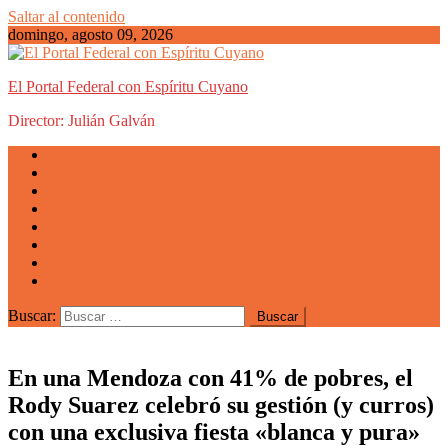
Saltar al contenido
domingo, agosto 09, 2026
El Portal Federal con Espíritu Cuyano
Director: Julián Galván
Actualidad
Mendoza
San Luis
San Juan
La Rioja
Emprendedores
Vida cuyana
Quiénes somos
Buscar:
En una Mendoza con 41% de pobres, el
Rody Suarez celebró su gestión (y curros)
con una exclusiva fiesta «blanca y pura»