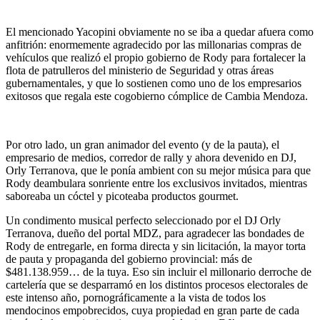
El mencionado Yacopini obviamente no se iba a quedar afuera como
anfitrión: enormemente agradecido por las millonarias compras de
vehículos que realizó el propio gobierno de Rody para fortalecer la
flota de patrulleros del ministerio de Seguridad y otras áreas
gubernamentales, y que lo sostienen como uno de los empresarios
exitosos que regala este cogobierno cómplice de Cambia Mendoza.
Por otro lado, un gran animador del evento (y de la pauta), el
empresario de medios, corredor de rally y ahora devenido en DJ,
Orly Terranova, que le ponía ambient con su mejor música para que
Rody deambulara sonriente entre los exclusivos invitados, mientras
saboreaba un cóctel y picoteaba productos gourmet.
Un condimento musical perfecto seleccionado por el DJ Orly
Terranova, dueño del portal MDZ, para agradecer las bondades de
Rody de entregarle, en forma directa y sin licitación, la mayor torta
de pauta y propaganda del gobierno provincial: más de
$481.138.959… de la tuya. Eso sin incluir el millonario derroche de
cartelería que se desparramó en los distintos procesos electorales de
este intenso año, pornográficamente a la vista de todos los
mendocinos empobrecidos, cuya propiedad en gran parte de cada