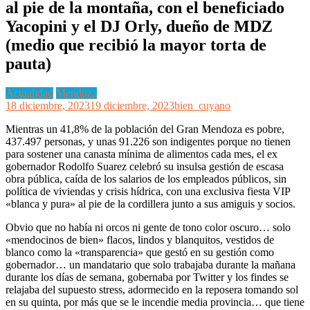
al pie de la montaña, con el beneficiado
Yacopini y el DJ Orly, dueño de MDZ
(medio que recibió la mayor torta de
pauta)
Actualidad
Mendoza
18 diciembre, 2023
19 diciembre, 2023
bien_cuyano
Mientras un 41,8% de la población del Gran Mendoza es pobre,
437.497 personas, y unas 91.226 son indigentes porque no tienen
para sostener una canasta mínima de alimentos cada mes, el ex
gobernador Rodolfo Suarez celebró su insulsa gestión de escasa
obra pública, caída de los salarios de los empleados públicos, sin
política de viviendas y crisis hídrica, con una exclusiva fiesta VIP
«blanca y pura» al pie de la cordillera junto a sus amiguis y socios.
Obvio que no había ni orcos ni gente de tono color oscuro… solo
«mendocinos de bien» flacos, lindos y blanquitos, vestidos de
blanco como la «transparencia» que gestó en su gestión como
gobernador… un mandatario que solo trabajaba durante la mañana
durante los días de semana, gobernaba por Twitter y los findes se
relajaba del supuesto stress, adormecido en la reposera tomando sol
en su quinta, por más que se le incendie media provincia… que tiene