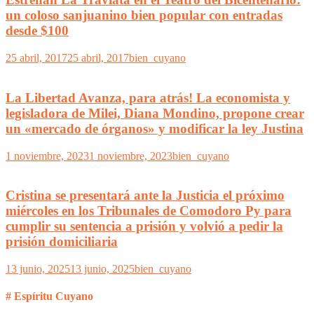
un coloso sanjuanino bien popular con entradas
desde $100
25 abril, 2017
25 abril, 2017
bien_cuyano
La Libertad Avanza, para atrás! La economista y
legisladora de Milei, Diana Mondino, propone crear
un «mercado de órganos» y modificar la ley Justina
1 noviembre, 2023
1 noviembre, 2023
bien_cuyano
Cristina se presentará ante la Justicia el próximo
miércoles en los Tribunales de Comodoro Py para
cumplir su sentencia a prisión y volvió a pedir la
prisión domiciliaria
13 junio, 2025
13 junio, 2025
bien_cuyano
# Espíritu Cuyano