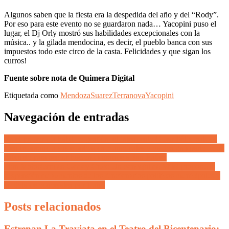
Algunos saben que la fiesta era la despedida del año y del “Rody”.
Por eso para este evento no se guardaron nada… Yacopini puso el
lugar, el Dj Orly mostró sus habilidades excepcionales con la
música.. y la gilada mendocina, es decir, el pueblo banca con sus
impuestos todo este circo de la casta. Felicidades y que sigan los
curros!
Fuente sobre nota de Quimera Digital
Etiquetada como
Mendoza
Suarez
Terranova
Yacopini
Navegación de entradas
En el primer día hábil de gestión, el intendente Omar Félix, saludó
bien temprano a sus empleados municipales y ya designó parte de su
gabinete para seguir haciendo grande a San Rafael
Plan Motosierra en Godoy Cruz: Un concejal de Milei propone la
suspensión de aumentos de los funcionarios políticos municipales y
la dieta de concejales por 1 año
Posts relacionados
Estrenan La Traviata en el Teatro del Bicentenario: