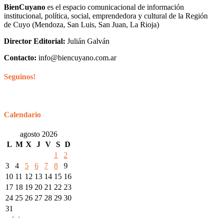
BienCuyano
es el espacio comunicacional de información
institucional, política, social, emprendedora y cultural de la Región
de Cuyo (Mendoza, San Luis, San Juan, La Rioja)
Director Editorial:
Julián Galván
Contacto:
info@biencuyano.com.ar
Seguinos!
Calendario
agosto 2026
L
M
X
J
V
S
D
1
2
3
4
5
6
7
8
9
10
11
12
13
14
15
16
17
18
19
20
21
22
23
24
25
26
27
28
29
30
31