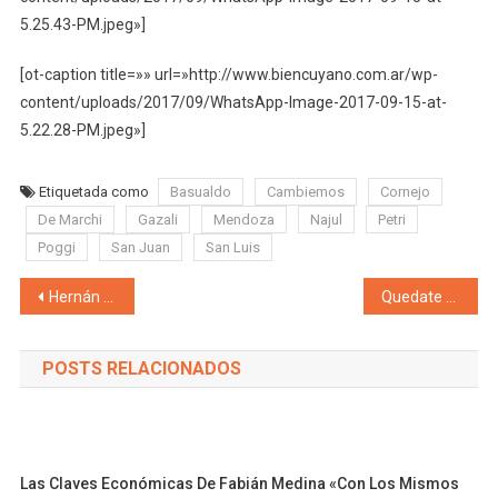
5.25.43-PM.jpeg»]
[ot-caption title=»» url=»http://www.biencuyano.com.ar/wp-
content/uploads/2017/09/WhatsApp-Image-2017-09-15-at-
5.22.28-PM.jpeg»]
Etiquetada como
Basualdo
Cambiemos
Cornejo
De Marchi
Gazali
Mendoza
Najul
Petri
Poggi
San Juan
San Luis
Navegación de entradas
Hernán Quevedo, el joven dirigente del radicalismo de Las Heras: «Tanto Cornejo en Mendoza, como Orozco en Las Heras, estaban en un proceso de ordenamiento y a partir de ahora el cambio será histórico»
Quedate tranquilo, después de las elecciones se vienen nuevos aumentos en las tarifas aunque serán «menores»
POSTS RELACIONADOS
Las Claves Económicas De Fabián Medina «Con Los Mismos