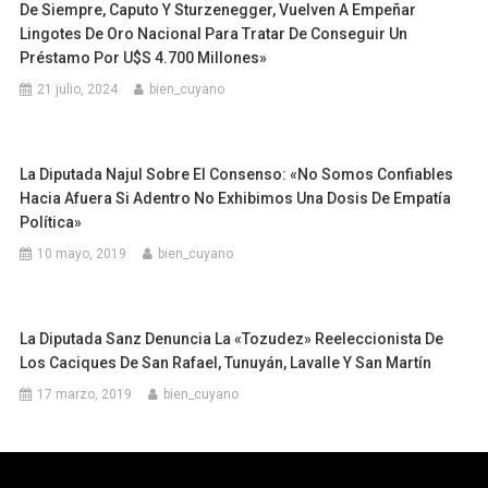
De Siempre, Caputo Y Sturzenegger, Vuelven A Empeñar
Lingotes De Oro Nacional Para Tratar De Conseguir Un
Préstamo Por U$S 4.700 Millones»
21 julio, 2024
bien_cuyano
La Diputada Najul Sobre El Consenso: «No Somos Confiables
Hacia Afuera Si Adentro No Exhibimos Una Dosis De Empatía
Política»
10 mayo, 2019
bien_cuyano
La Diputada Sanz Denuncia La «tozudez» Reeleccionista De
Los Caciques De San Rafael, Tunuyán, Lavalle Y San Martín
17 marzo, 2019
bien_cuyano