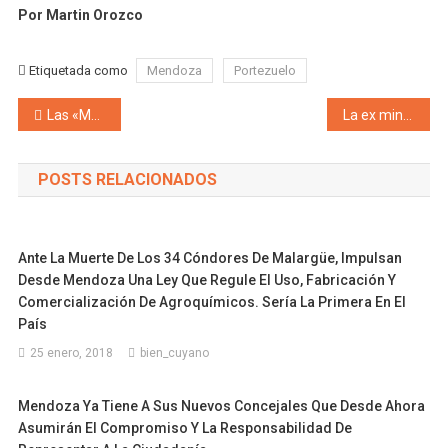
Por Martin Orozco
Etiquetada como
Mendoza
Portezuelo
Navegación de entradas
Las «Manos Mágicas» de Mendoza cambiaron a la fiscal en la denuncia contra Cornejo por manipular designaciones de jueces a dedo
La ex ministra de Salud provincial y actual senadora Claudia Najul celebró la aprobación la adhesión a la ley Nacional de Oncopediatría «Dimos un paso importantísimo»
POSTS RELACIONADOS
Ante La Muerte De Los 34 Cóndores De Malargüe, Impulsan
Desde Mendoza Una Ley Que Regule El Uso, Fabricación Y
Comercialización De Agroquímicos. Sería La Primera En El
País
25 enero, 2018
bien_cuyano
Mendoza Ya Tiene A Sus Nuevos Concejales Que Desde Ahora
Asumirán El Compromiso Y La Responsabilidad De