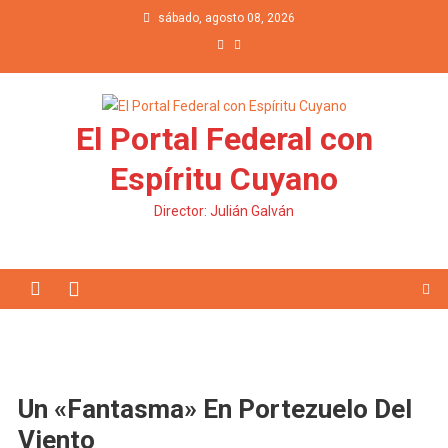
Saltar al contenido
sábado, agosto 08, 2026
El Portal Federal con
Espíritu Cuyano
Director: Julián Galván
Un «Fantasma» En Portezuelo Del
Viento