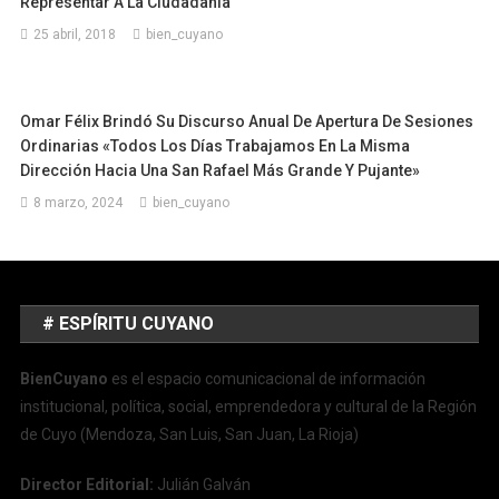
Representar A La Ciudadanía
25 abril, 2018
bien_cuyano
Omar Félix Brindó Su Discurso Anual De Apertura De Sesiones
Ordinarias «Todos Los Días Trabajamos En La Misma
Dirección Hacia Una San Rafael Más Grande Y Pujante»
8 marzo, 2024
bien_cuyano
# ESPÍRITU CUYANO
BienCuyano
es el espacio comunicacional de información
institucional, política, social, emprendedora y cultural de la Región
de Cuyo (Mendoza, San Luis, San Juan, La Rioja)
Director Editorial:
Julián Galván