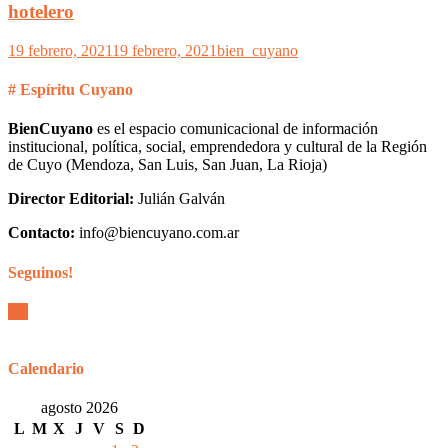
hotelero
19 febrero, 2021
19 febrero, 2021
bien_cuyano
# Espíritu Cuyano
BienCuyano
es el espacio comunicacional de información
institucional, política, social, emprendedora y cultural de la Región
de Cuyo (Mendoza, San Luis, San Juan, La Rioja)
Director Editorial:
Julián Galván
Contacto:
info@biencuyano.com.ar
Seguinos!
Calendario
agosto 2026
L
M
X
J
V
S
D