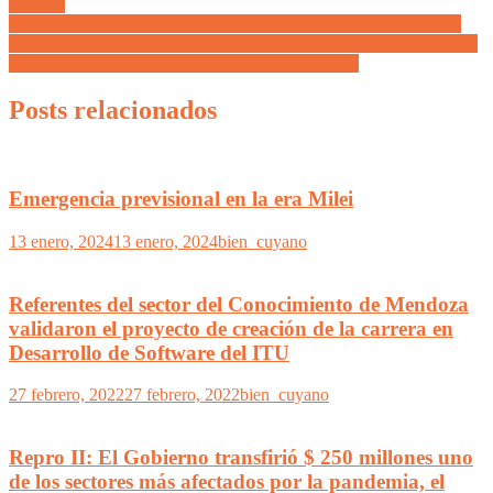
el fango
Stevanato avanza con un plan maestro de reconversión de barrios
maipucinos: recambio de las conexiones cloacales, repavimentación
de calles, urbanización y colocación de luces LED
Posts relacionados
Emergencia previsional en la era Milei
13 enero, 2024
13 enero, 2024
bien_cuyano
Referentes del sector del Conocimiento de Mendoza
validaron el proyecto de creación de la carrera en
Desarrollo de Software del ITU
27 febrero, 2022
27 febrero, 2022
bien_cuyano
Repro II: El Gobierno transfirió $ 250 millones uno
de los sectores más afectados por la pandemia, el