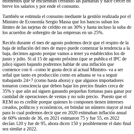
momentos que se encuentran cerrando las paritarias y hace crecer en
breve los salarios y por ende el consumo.
También se estimula el consumo mediante la gestión realizada por el
Ministro de Economía Sergio Massa que los bancos suban los
límites de las tarjetas de crédito en un 30% y hasta incluso la suba de
los acuerdos de sobregiro de las empresas en un 25%.
Recién durante el mes de agosto podemos decir que el respiro de la
baja de inflación del mes de mayo puede comenzar la tendencia a la
baja, decimos agosto porque vamos a tener ya establecidos los de
junio y julio. Si al 15 de agosto próximo (que se publica el IPC de
julio) siguen bajando podremos hablar de una inflación que
comience con 6 –como le gusta decir al actual Ministro- va a ser
señal que tanto en producción como en aduana se va a seguir
trabajando 24×7 (como hasta ahora) y que algunos importadores
tomaron consciencia que deben bajar los precios finales cerca de
35% y que aún así siguen ganando pequeñas fortunas para ganar por
cantidad de operaciones de ventas y no solo precio. Puesto que el
REM no es creíble porque quienes lo componen tienen intereses
creados, políticos y económicos, en brindar un número mayor al real
para lo cual podemos decir que en 2020 estimaban inflación anual
de 60% siendo de 36, en 2021 estimaron 75 y fue 55, en 2022
decían 120 y fue de 95, ahora dicen 150 y posiblemente el dato final
sea similar a 2022.