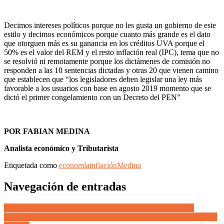
Decimos intereses políticos porque no les gusta un gobierno de este
estilo y decimos económicos porque cuanto más grande es el dato
que otorguen más es su ganancia en los créditos UVA porque el
50% es el valor del REM y el resto inflación real (IPC), tema que no
se resolvió ni remotamente porque los dictámenes de comisión no
responden a las 10 sentencias dictadas y otras 20 que vienen camino
que establecen que “los legisladores deben legislar una ley más
favorable a los usuarios con base en agosto 2019 momento que se
dictó el primer congelamiento con un Decreto del PEN”
POR FABIAN MEDINA
Analista económico y Tributarista
Etiquetada como
economía
inflación
Medina
Navegación de entradas
Un anticipo anacrónico de la Mendoza feudal: Nerón toca el
charango, mientras que en el coliseo derruido, la política bailotea en