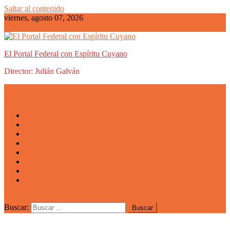
Saltar al contenido
viernes, agosto 07, 2026
El Portal Federal con Espíritu Cuyano
Director: Julián Galván
Actualidad
Mendoza
San Luis
San Juan
La Rioja
Emprendedores
Vida cuyana
Quiénes somos
Buscar: