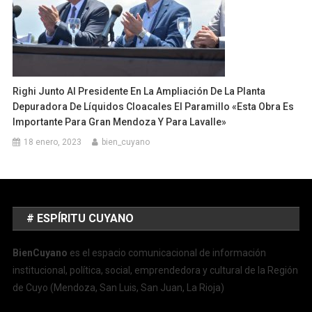
Righi Junto Al Presidente En La Ampliación De La Planta
Depuradora De Líquidos Cloacales El Paramillo «Esta Obra Es
Importante Para Gran Mendoza Y Para Lavalle»
18 enero, 2023
bien_cuyano
# ESPÍRITU CUYANO
BienCuyano
es el espacio comunicacional de información
institucional, política, social, emprendedora y cultural de la Región
de Cuyo (Mendoza, San Luis, San Juan, La Rioja)