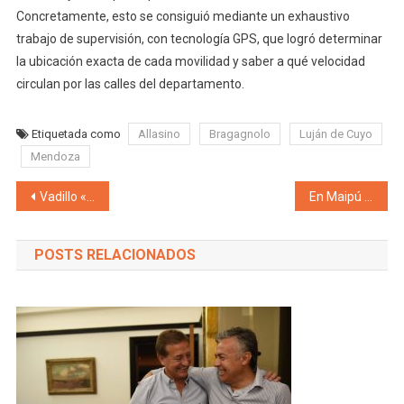
Concretamente, esto se consiguió mediante un exhaustivo
trabajo de supervisión, con tecnología GPS, que logró determinar
la ubicación exacta de cada movilidad y saber a qué velocidad
circulan por las calles del departamento.
Etiquetada como
Allasino
Bragagnolo
Luján de Cuyo
Mendoza
Navegación de entradas
Vadillo «Ojo, a la hora de votar recordá que ni Suarez, Cornejo, ni De Marchi te defendieron estos 8 años del mal servicio de luz, agua, OSEP, salud, RTO, calles detonadas, fotomultas»
En Maipú todos crecen gracias al trabajo en conjunto: un pequeño club es ahora un multiespacio social
POSTS RELACIONADOS