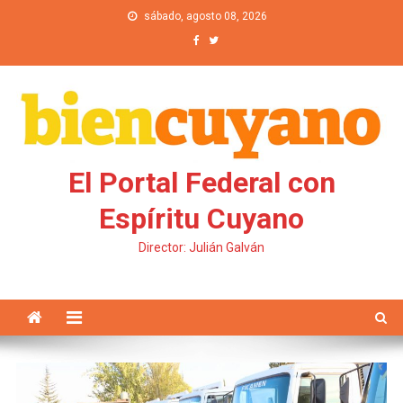
Saltar al contenido
sábado, agosto 08, 2026
El Portal Federal con
Espíritu Cuyano
Director: Julián Galván