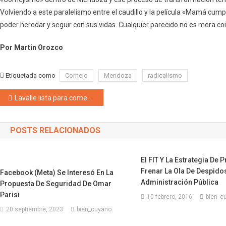
Volviendo a este paralelismo entre el caudillo y la película «Mamá cump
poder heredar y seguir con sus vidas. Cualquier parecido no es mera coi
Por Martin Orozco
Etiquetada como
Cornejo
Mendoza
radicalismo
Navegación de entradas
Lavalle lista para comenzar sus actos oficiales de Vendimia
POSTS RELACIONADOS
El FIT Y La Estrategia De 
Frenar La Ola De Despido
Facebook (Meta) Se Interesó En La
Administración Pública
Propuesta De Seguridad De Omar
Parisi
10 febrero, 2016
bien_c
20 septiembre, 2023
bien_cuyano