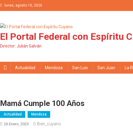
Saltar al contenido
lunes, agosto 10, 2026
El Portal Federal con Espíritu 
Director: Julián Galván
Actualidad
Mendoza
San Luis
San Juan
La R
Mamá Cumple 100 Años
Actualidad
Mendoza
Bien_cuyano
26 Enero, 2023