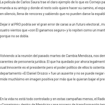
La película de Carlos Saura trae el claro ejemplo de lo que es Cornejo pa
manda a su antojo y donde el resto solo quiere hacer su camino, el e
en silencio, llena de rencores y sabiendo que no pueden darse la espald
Dejar ir al PRO podría ser el gran error de caras a un futuro electoral , 
cuatro vientos que «con Él ganamos seguro» y lo repiten como un man
porque no se dobla.
Volviendo a la reunión del pasado martes de Cambia Mendoza, nos demu
carentes de personería jurídica. El que ha quedado por ahora legalmen
cual Innocente es el presidente pero el poder político de ellos lo oste
departamento «El Daniel Orozco » fue un ausente y no se puede negar qu
mide muchísimo en imagen positiva por más que le quieran bajar el prec
En la vida no está todo controlado y en estas campañas menos, el Rad
«Cornejismo» dentro de Mendoza y ese proceso de transformación tend