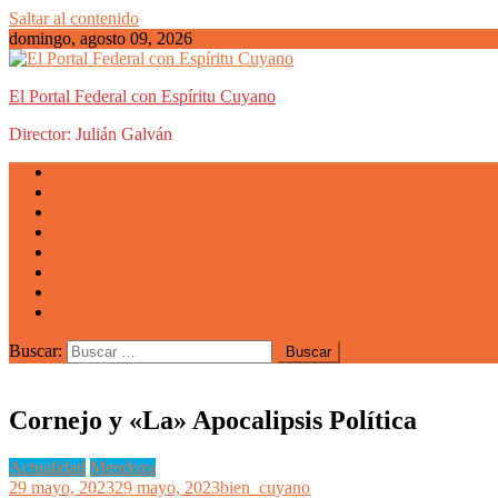
Saltar al contenido
domingo, agosto 09, 2026
El Portal Federal con Espíritu Cuyano
Director: Julián Galván
Actualidad
Mendoza
San Luis
San Juan
La Rioja
Emprendedores
Vida cuyana
Quiénes somos
Buscar:
Cornejo y «La» Apocalipsis Política
Actualidad
Mendoza
29 mayo, 2023
29 mayo, 2023
bien_cuyano