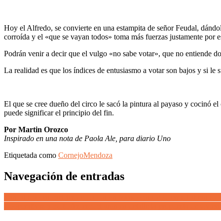
Hoy el Alfredo, se convierte en una estampita de señor Feudal, dándol
corroída y el «que se vayan todos» toma más fuerzas justamente por e
Podrán venir a decir que el vulgo «no sabe votar», que no entiende don
La realidad es que los índices de entusiasmo a votar son bajos y si 
El que se cree dueño del circo le sacó la pintura al payaso y cocinó e
puede significar el principio del fin.
Por Martin Orozco
Inspirado en una nota de Paola Ale, para diario Uno
Etiquetada como
Cornejo
Mendoza
Navegación de entradas
Vandalismo en carteles de La Unión Mendocina ¿Quiénes habrán sid
Cooperativas y mutuales escucharon en detalle la propuesta de viviend