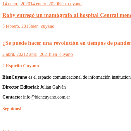
14 enero, 2020
14 enero, 2020
bien_cuyano
Roby entregó un mamógrafo al hospital Central men
5 febrero, 2015
bien_cuyano
¿Se puede hacer una revolución en tiempos de pandem
2 abril, 2021
2 abril, 2021
bien_cuyano
# Espíritu Cuyano
BienCuyano
es el espacio comunicacional de información institucion
Director Editorial:
Julián Galván
Contacto:
info@biencuyano.com.ar
Seguinos!