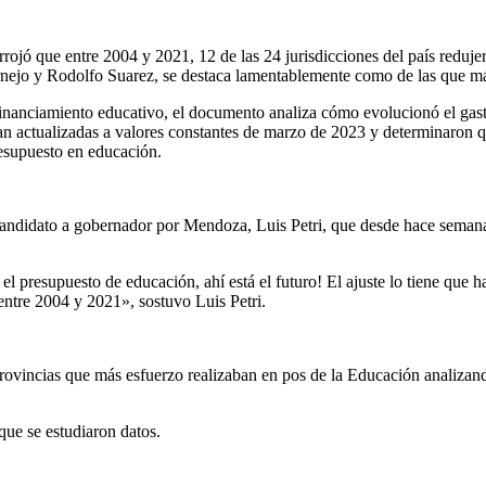
jó que entre 2004 y 2021, 12 de las 24 jurisdicciones del país redujer
rnejo y Rodolfo Suarez, se destaca lamentablemente como de las que má
inanciamiento educativo, el documento analiza cómo evolucionó el gasto
entan actualizadas a valores constantes de marzo de 2023 y determinaro
resupuesto en educación.
andidato a gobernador por Mendoza, Luis Petri, que desde hace semanas
l presupuesto de educación, ahí está el futuro! El ajuste lo tiene que h
entre 2004 y 2021», sostuvo Luis Petri.
rovincias que más esfuerzo realizaban en pos de la Educación analizand
ue se estudiaron datos.