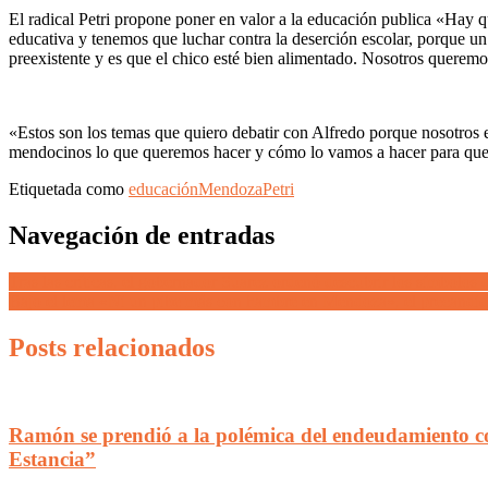
El radical Petri propone poner en valor a la educación publica «Hay q
educativa y tenemos que luchar contra la deserción escolar, porque un
preexistente y es que el chico esté bien alimentado. Nosotros queremos
«Estos son los temas que quiero debatir con Alfredo porque nosotros e
mendocinos lo que queremos hacer y cómo lo vamos a hacer para que p
Etiquetada como
educación
Mendoza
Petri
Navegación de entradas
Tras las críticas, el gobernador Suarez ordenó descubrir los símbolos
Bajo el lema «Ni un pibe más con hambre en Mendoza», el precandida
Posts relacionados
Ramón se prendió a la polémica del endeudamiento co
Estancia”