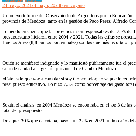
24 mayo, 2023
24 mayo, 2023
bien_cuyano
Un nuevo informe del Observatorio de Argentinos por la Educación arro
provincia de Mendoza, tanto en la gestión de Paco Perez, Alfredo Co
Teniendo en cuenta que las provincias son responsables del 75% del f
presupuestario hicieron entre 2004 y 2021. Todas las cifras se pres
Buenos Aires (8,8 puntos porcentuales) son las que más recortaron p
Quién se manifestó indignado y lo manifestó públicamente fue el prec
salto de calidad a la gestión provincial de Cambia Mendoza.
«Esto es lo que voy a cambiar si soy Gobernador, no se puede reducir e
presupuesto educativo. Lo hizo 7,3% como porcentaje del gasto total 
Según el análisis, en 2004 Mendoza se encontraba en el top 3 de las p
total del presupuesto.
De aquel 30% que ostentaba, pasó a un 22% en 2021, último año del q