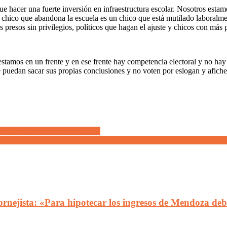
ue hacer una fuerte inversión en infraestructura escolar. Nosotros esta
 chico que abandona la escuela es un chico que está mutilado laboralme
 presos sin privilegios, políticos que hagan el ajuste y chicos con más 
stamos en un frente y en ese frente hay competencia electoral y no hay 
uedan sacar sus propias conclusiones y no voten por eslogan y afiches,
 del Estadio Malvinas Argentinas
to del FIT, Víctor da Vila, encabezó un “verdurazo” con productores/
rnejista: «Para hipotecar los ingresos de Mendoza deb