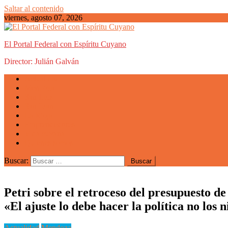
Saltar al contenido
viernes, agosto 07, 2026
El Portal Federal con Espíritu Cuyano
Director: Julián Galván
Actualidad
Mendoza
San Luis
San Juan
La Rioja
Emprendedores
Vida cuyana
Quiénes somos
Buscar:
Petri sobre el retroceso del presupuesto d
«El ajuste lo debe hacer la política no los 
Actualidad
Mendoza