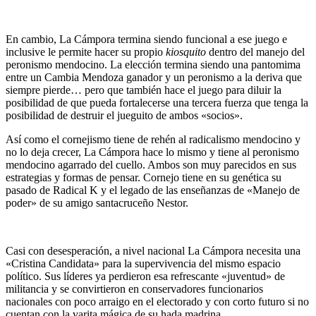
En cambio, La Cámpora termina siendo funcional a ese juego e
inclusive le permite hacer su propio
kiosquito
dentro del manejo del
peronismo mendocino. La elección termina siendo una pantomima
entre un Cambia Mendoza ganador y un peronismo a la deriva que
siempre pierde… pero que también hace el juego para diluir la
posibilidad de que pueda fortalecerse una tercera fuerza que tenga la
posibilidad de destruir el jueguito de ambos «socios».
Así como el cornejismo tiene de rehén al radicalismo mendocino y
no lo deja crecer, La Cámpora hace lo mismo y tiene al peronismo
mendocino agarrado del cuello. Ambos son muy parecidos en sus
estrategias y formas de pensar. Cornejo tiene en su genética su
pasado de Radical K y el legado de las enseñanzas de «Manejo de
poder» de su amigo santacruceño Nestor.
Casi con desesperación, a nivel nacional La Cámpora necesita una
«Cristina Candidata» para la supervivencia del mismo espacio
político. Sus líderes ya perdieron esa refrescante «juventud» de
militancia y se convirtieron en conservadores funcionarios
nacionales con poco arraigo en el electorado y con corto futuro si no
cuentan con la varita mágica de su hada madrina.