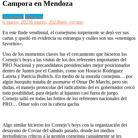
Campora en Mendoza
Actualidad
Mendoza
6 marzo, 2023
6 marzo, 2023
bien_cuyano
En este finde vendimial, el cornejismo torpemente se dejó ver sus
cartas y quedó en evidencia su estrategia y cuáles son sus «enemigos
favoritos».
Uno de los momentos claves fue el cercamiento que hicieron los
Cornejo’s boys a las visitas de los dos referentes importantes del
PRO Nacional y precandidatos presidenciales mejor posicionados
dentro de Juntos por el Cambio, como son Horacio Rodriguez
Larreta y Patricia Bullrich. En medio de la muralla cornejista… por
algún huequito trataba de asomarse el Omar De Marchi, pero sin
dudas, el manejo protocolar del radicalismo del ex gobernador cercó
toda posibilidad, para dejarlo al lujanino casi fuera de juego.
Cornejo salió en todas las fotitos de los referentes nacionales del
PRO… Omar solo con la cabeza gacha
Algo similar hicieron los Cornejo’s boys con la organización del
desayuno de Coviar del sábado pasado, donde los medios
periodísticos críticos a la gestión cornejista casualmente se les