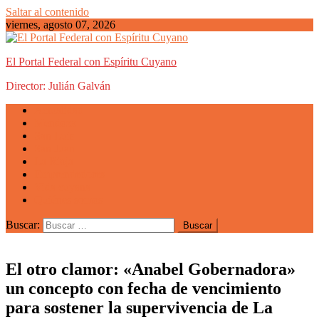
Saltar al contenido
viernes, agosto 07, 2026
El Portal Federal con Espíritu Cuyano
Director: Julián Galván
Actualidad
Mendoza
San Luis
San Juan
La Rioja
Emprendedores
Vida cuyana
Quiénes somos
Buscar:
El otro clamor: «Anabel Gobernadora»
un concepto con fecha de vencimiento
para sostener la supervivencia de La