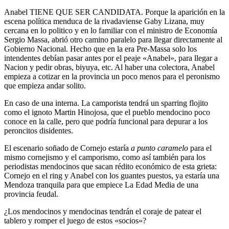
Anabel TIENE QUE SER CANDIDATA. Porque la aparición en la
escena política menduca de la rivadaviense Gaby Lizana, muy
cercana en lo politico y en lo familiar con el ministro de Economía
Sergio Massa, abrió otro camino paralelo para llegar directamente al
Gobierno Nacional. Hecho que en la era Pre-Massa solo los
intendentes debían pasar antes por el peaje «Anabel», para llegar a
Nacion y pedir obras, biyuya, etc. Al haber una colectora, Anabel
empieza a cotizar en la provincia un poco menos para el peronismo
que empieza andar solito.
En caso de una interna. La camporista tendrá un sparring flojito
como el ignoto Martin Hinojosa, que el pueblo mendocino poco
conoce en la calle, pero que podría funcional para depurar a los
peroncitos disidentes.
El escenario soñado de Cornejo estaría
a punto caramelo
para el
mismo cornejismo y el camporismo, como así también para los
periodistas mendocinos que sacan rédito económico de esta grieta:
Cornejo en el ring y Anabel con los guantes puestos, ya estaría una
Mendoza tranquila para que empiece La Edad Media de una
provincia feudal.
¿Los mendocinos y mendocinas tendrán el coraje de patear el
tablero y romper el juego de estos «socios»?