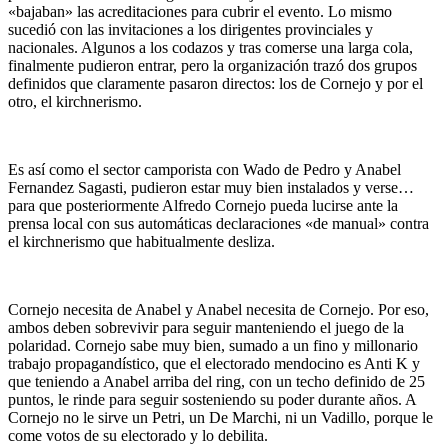
«bajaban» las acreditaciones para cubrir el evento. Lo mismo
sucedió con las invitaciones a los dirigentes provinciales y
nacionales. Algunos a los codazos y tras comerse una larga cola,
finalmente pudieron entrar, pero la organización trazó dos grupos
definidos que claramente pasaron directos: los de Cornejo y por el
otro, el kirchnerismo.
Es así como el sector camporista con Wado de Pedro y Anabel
Fernandez Sagasti, pudieron estar muy bien instalados y verse…
para que posteriormente Alfredo Cornejo pueda lucirse ante la
prensa local con sus automáticas declaraciones «de manual» contra
el kirchnerismo que habitualmente desliza.
Cornejo necesita de Anabel y Anabel necesita de Cornejo. Por eso,
ambos deben sobrevivir para seguir manteniendo el juego de la
polaridad. Cornejo sabe muy bien, sumado a un fino y millonario
trabajo propagandístico, que el electorado mendocino es Anti K y
que teniendo a Anabel arriba del ring, con un techo definido de 25
puntos, le rinde para seguir sosteniendo su poder durante años. A
Cornejo no le sirve un Petri, un De Marchi, ni un Vadillo, porque le
come votos de su electorado y lo debilita.