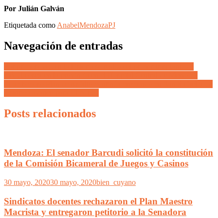
Por Julián Galván
Etiquetada como
Anabel
Mendoza
PJ
Navegación de entradas
Por primera vez en la historia se realizó el primer trasplante de
médula ósea en la provincia en el Hospital Central de Mendoza
El ambicioso Plan de Asfalto continúa creciendo en San Rafael y un
histórico avance para El Nihuil
Posts relacionados
Mendoza: El senador Barcudi solicitó la constitución
de la Comisión Bicameral de Juegos y Casinos
30 mayo, 2020
30 mayo, 2020
bien_cuyano
Sindicatos docentes rechazaron el Plan Maestro
Macrista y entregaron petitorio a la Senadora