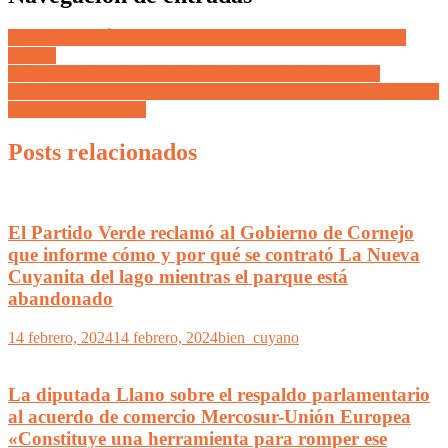
Larrabure. Un Ángel para que los hijos de la patria no vivan en
soledad
Ulpiano Suarez y su crítica al discurso de Milei «En vez de
agravios, hubiera querido escuchar al presidente con propuestas para
las pymes argentinas»
Posts relacionados
El Partido Verde reclamó al Gobierno de Cornejo
que informe cómo y por qué se contrató La Nueva
Cuyanita del lago mientras el parque está
abandonado
14 febrero, 2024
14 febrero, 2024
bien_cuyano
La diputada Llano sobre el respaldo parlamentario
al acuerdo de comercio Mercosur-Unión Europea
«Constituye una herramienta para romper ese