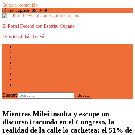
Saltar al contenido
sábado, agosto 08, 2026
El Portal Federal con Espíritu Cuyano
Director: Julián Galván
Actualidad
Mendoza
San Luis
San Juan
La Rioja
Emprendedores
Vida cuyana
Quiénes somos
Buscar:
Mientras Milei insulta y escupe un
discurso iracundo en el Congreso, la
realidad de la calle lo cachetea: el 51% de