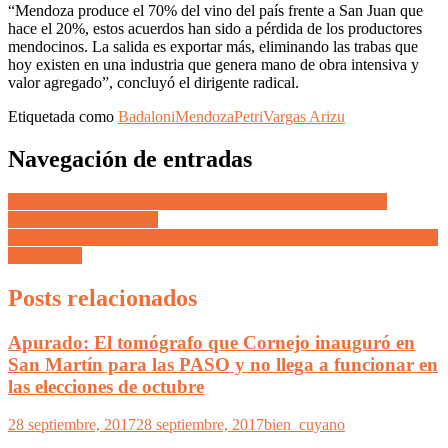
“Mendoza produce el 70% del vino del país frente a San Juan que
hace el 20%, estos acuerdos han sido a pérdida de los productores
mendocinos. La salida es exportar más, eliminando las trabas que
hoy existen en una industria que genera mano de obra intensiva y
valor agregado”, concluyó el dirigente radical.
Etiquetada como
Badaloni
Mendoza
Petri
Vargas Arizu
Navegación de entradas
Con la presencia de Rodolfo Suarez, se realizó la tradicional
Bendición de los Frutos
Más de 20 mil personas disfrutaron del Festival del Malbec, el Olivo
y la Familia
Posts relacionados
Apurado: El tomógrafo que Cornejo inauguró en
San Martín para las PASO y no llega a funcionar en
las elecciones de octubre
28 septiembre, 2017
28 septiembre, 2017
bien_cuyano