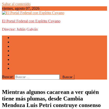
Saltar al contenido
viernes, agosto 07, 2026
El Portal Federal con Espíritu Cuyano
Director: Julián Galván
Actualidad
Mendoza
San Luis
San Juan
La Rioja
Emprendedores
Vida cuyana
Quiénes somos
Buscar:
Mientras algunos cacarean a ver quién
tiene más plumas, desde Cambia
Mendoza Luis Petri construye consenso