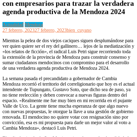
con empresarios para trazar la verdadera
agenda productiva de la Mendoza 2024
Actualidad
Mendoza
27 febrero, 2023
27 febrero, 2023
bien_cuyano
Mientras la pelea de dos viejos caciques siguen desplumándose para
ver quien quiere ser el rey del gallinero… lejos de la mediatización y
«los relatos de ficción», el radical Luis Petri sigue recorriendo toda
la extensión de la provincia de Mendoza para construir consenso y
sumar ciudadanos mendocinos con compromiso para el desarrollo
de una verdadera agenda productiva de Mendoza 2024.
La semana pasada el precandidato a gobernador de Cambia
Mendoza recorrió el territorio del correligionario que hoy es el actual
intendente de Tupungato, Gustavo Soto, que dicho sea de paso, ya
no tiene reelección y deben convocar a nuevas figuras dentro del
espacio. «Realmente me fue muy bien en mi recorrida en el pujante
Valle de Uco. La gente tiene mucha esperanza de que algo nuevo
con nuevas propuestas, le otorgue la llave a una gestión de gobierno
renovada. El mendocino no quiere votar con resignación sino por
convicción, esa es mi propuesta para darle un mejor valor al voto a
Cambia Mendoza», destacó Luis Petri.