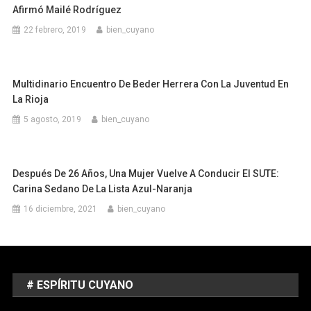
Afirmó Mailé Rodríguez
22 febrero, 2019
bien_cuyano
Multidinario Encuentro De Beder Herrera Con La Juventud En
La Rioja
5 agosto, 2019
bien_cuyano
Después De 26 Años, Una Mujer Vuelve A Conducir El SUTE:
Carina Sedano De La Lista Azul-Naranja
16 diciembre, 2021
bien_cuyano
# ESPÍRITU CUYANO