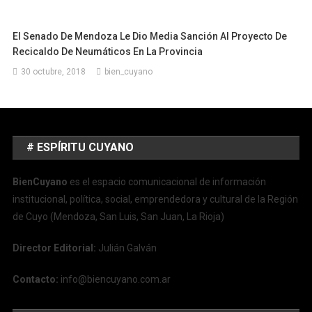
El Senado De Mendoza Le Dio Media Sanción Al Proyecto De
Recicaldo De Neumáticos En La Provincia
30 octubre, 2018
bien_cuyano
# ESPÍRITU CUYANO
BienCuyano
es el espacio comunicacional de información
institucional, política, social, emprendedora y cultural de la Región
de Cuyo (Mendoza, San Luis, San Juan, La Rioja)
Director Editorial:
Julián Galván
Contacto:
info@biencuyano.com.ar