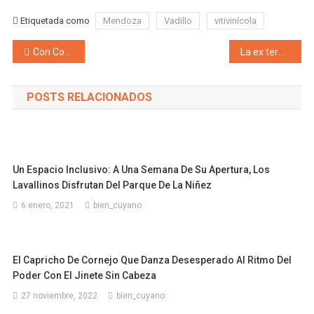
Etiquetada como
Mendoza
Vadillo
vitivinícola
Navegación de entradas
Con Cornejo, Petri y Ulpiano, habemus unidad en el radicalismo mendocino: Pamela Verasay encabeza la lista de diputados nacionales
La ex terminal está en su etapa final y ya se ilumina: la transformación del corazón del microcentro sanrafaelino
POSTS RELACIONADOS
Un Espacio Inclusivo: A Una Semana De Su Apertura, Los
Lavallinos Disfrutan Del Parque De La Niñez
6 enero, 2021
bien_cuyano
El Capricho De Cornejo Que Danza Desesperado Al Ritmo Del
Poder Con El Jinete Sin Cabeza
27 noviembre, 2022
bien_cuyano