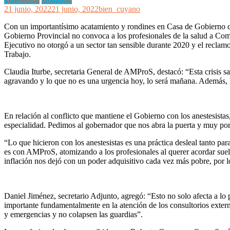
21 junio, 2022
21 junio, 2022
bien_cuyano
Con un importantísimo acatamiento y rondines en Casa de Gobierno de
Gobierno Provincial no convoca a los profesionales de la salud a Comi
Ejecutivo no otorgó a un sector tan sensible durante 2020 y el recla
Trabajo.
Claudia Iturbe, secretaria General de AMProS, destacó: “Esta crisis san
agravando y lo que no es una urgencia hoy, lo será mañana. Además, las
En relación al conflicto que mantiene el Gobierno con los anestesistas
especialidad. Pedimos al gobernador que nos abra la puerta y muy por 
“Lo que hicieron con los anestesistas es una práctica desleal tanto pa
es con AMProS, atomizando a los profesionales al querer acordar sueld
inflación nos dejó con un poder adquisitivo cada vez más pobre, por l
Daniel Jiménez, secretario Adjunto, agregó: “Esto no solo afecta a lo
importante fundamentalmente en la atención de los consultorios exte
y emergencias y no colapsen las guardias”.