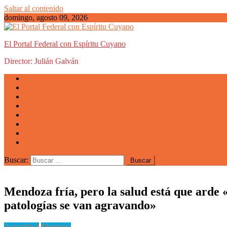
Saltar al contenido
domingo, agosto 09, 2026
El Portal Federal con Espíritu Cuyano
Director: Julián Galván
Actualidad
Mendoza
San Luis
San Juan
La Rioja
Emprendedores
Vida cuyana
Quiénes somos
Buscar:
Mendoza fría, pero la salud está que arde «E
patologías se van agravando»
Actualidad
Mendoza