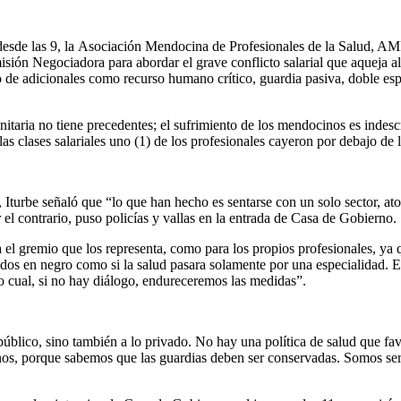
sde las 9, la Asociación Mendocina de Profesionales de la Salud, AMPr
sión Negociadora para abordar el grave conflicto salarial que aqueja al
mo de adicionales como recurso humano crítico, guardia pasiva, doble e
itaria no tiene precedentes; el sufrimiento de los mendocinos es indescri
 clases salariales uno (1) de los profesionales cayeron por debajo de l
, Iturbe señaló que “lo que han hecho es sentarse con un solo sector, a
el contrario, puso policías y vallas en la entrada de Casa de Gobierno.
ra el gremio que los representa, como para los propios profesionales, y
os en negro como si la salud pasara solamente por una especialidad. El
o cual, si no hay diálogo, endureceremos las medidas”.
 público, sino también a lo privado. No hay una política de salud que fa
rnos, porque sabemos que las guardias deben ser conservadas. Somos se