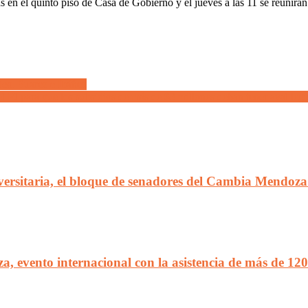
 en el quinto piso de Casa de Gobierno y el jueves a las 11 se reunir
rico, Suarez e Ibáñez
l PJ para que los subsidios de más de $3 millones deban tener aval legi
rsitaria, el bloque de senadores del Cambia Mendoza 
evento internacional con la asistencia de más de 120 