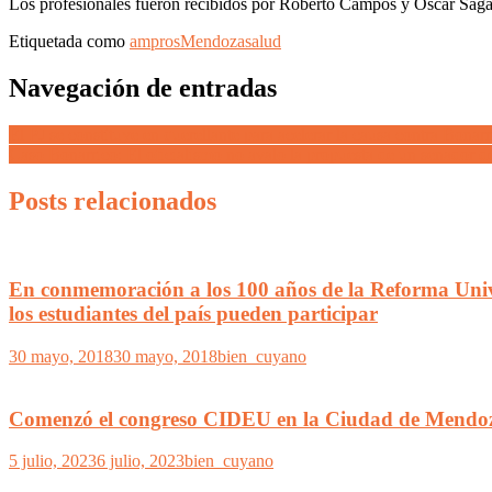
Los profesionales fueron recibidos por Roberto Campos y Oscar Sagás
Etiquetada como
ampros
Mendoza
salud
Navegación de entradas
El PJ se constituye en querellante para acelerar la causa contra Bonar
Caso Bonarrico: El oficialismo no avaló la propuesta de un senador de
Posts relacionados
En conmemoración a los 100 años de la Reforma Unive
los estudiantes del país pueden participar
30 mayo, 2018
30 mayo, 2018
bien_cuyano
Comenzó el congreso CIDEU en la Ciudad de Mendoza, 
5 julio, 2023
6 julio, 2023
bien_cuyano