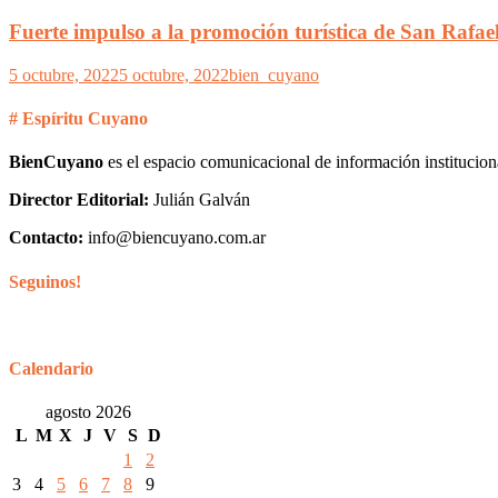
Fuerte impulso a la promoción turística de San Rafael
5 octubre, 2022
5 octubre, 2022
bien_cuyano
# Espíritu Cuyano
BienCuyano
es el espacio comunicacional de información institucion
Director Editorial:
Julián Galván
Contacto:
info@biencuyano.com.ar
Seguinos!
Calendario
agosto 2026
L
M
X
J
V
S
D
1
2
3
4
5
6
7
8
9