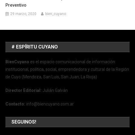
Preventivo
29 marzo, 2020
bien_cuyano
# ESPÍRITU CUYANO
BienCuyano
es el espacio comunicacional de información
institucional, política, social, emprendedora y cultural de la Región
de Cuyo (Mendoza, San Luis, San Juan, La Rioja)
Director Editorial:
Julián Galván
Contacto:
info@biencuyano.com.ar
SEGUINOS!