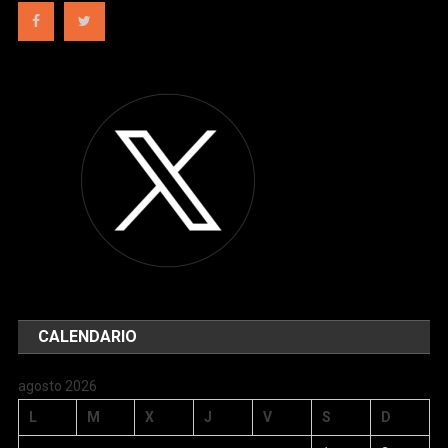
CALENDARIO
agosto 2026
L
M
X
J
V
S
D