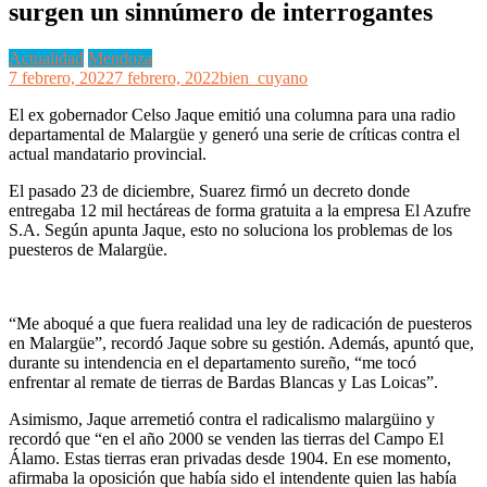
surgen un sinnúmero de interrogantes
Actualidad
Mendoza
7 febrero, 2022
7 febrero, 2022
bien_cuyano
El ex gobernador Celso Jaque emitió una columna para una radio
departamental de Malargüe y generó una serie de críticas contra el
actual mandatario provincial.
El pasado 23 de diciembre, Suarez firmó un decreto donde
entregaba 12 mil hectáreas de forma gratuita a la empresa El Azufre
S.A. Según apunta Jaque, esto no soluciona los problemas de los
puesteros de Malargüe.
“Me aboqué a que fuera realidad una ley de radicación de puesteros
en Malargüe”, recordó Jaque sobre su gestión. Además, apuntó que,
durante su intendencia en el departamento sureño, “me tocó
enfrentar al remate de tierras de Bardas Blancas y Las Loicas”.
Asimismo, Jaque arremetió contra el radicalismo malargüino y
recordó que “en el año 2000 se venden las tierras del Campo El
Álamo. Estas tierras eran privadas desde 1904. En ese momento,
afirmaba la oposición que había sido el intendente quien las había