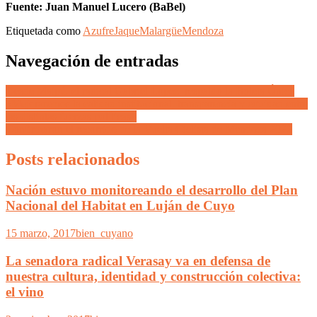
Fuente: Juan Manuel Lucero (BaBel)
Etiquetada como
Azufre
Jaque
Malargüe
Mendoza
Navegación de entradas
Desde Maipú, el radical Gabriel López, respaldó la Boleta Única
«Mejoraremos la calidad institucional, transparencia y equidad entre
las distintas fuerzas políticas»
Confirmaron el recorrido de la Vuelta Ciclista de Mendoza 2022
Posts relacionados
Nación estuvo monitoreando el desarrollo del Plan
Nacional del Habitat en Luján de Cuyo
15 marzo, 2017
bien_cuyano
La senadora radical Verasay va en defensa de
nuestra cultura, identidad y construcción colectiva:
el vino