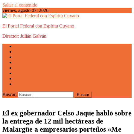
Saltar al contenido
viernes, agosto 07, 2026
El Portal Federal con Espíritu Cuyano
Director: Julián Galván
Actualidad
Mendoza
San Luis
San Juan
La Rioja
Emprendedores
Vida cuyana
Quiénes somos
Buscar:
El ex gobernador Celso Jaque habló sobre
la entrega de 12 mil hectáreas de
Malargüe a empresarios porteños «Me