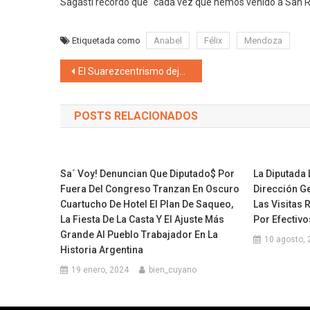
Sagasti recordó que “cada vez que hemos venido a San Ra
Etiquetada como
Anabel
Félix
Mendoza
Navegación de entradas
El Suarezcentrismo deja a la Mendoza profunda desnuda: Uco sin UTI, respiradores no autorizados, médicos residentes malabaristas
POSTS RELACIONADOS
Sa´ Voy! Denuncian Que Diputado$ Por
La Diputada 
Fuera Del Congreso Tranzan En Oscuro
Dirección G
Cuartucho De Hotel El Plan De Saqueo,
Las Visitas 
La Fiesta De La Casta Y El Ajuste Más
Por Efectivo
Grande Al Pueblo Trabajador En La
10 agosto, 
Historia Argentina
19 enero, 2024
bien_cuyano