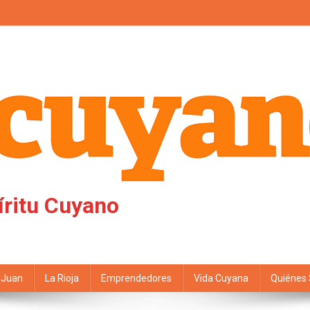
íritu Cuyano
 Juan
La Rioja
Emprendedores
Vida Cuyana
Quiénes