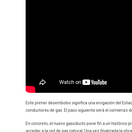
Este primer desembolso significa una erogación del Estad
conductores de gas. El paso siguiente será el comienzo de
En concreto, el nuevo gasoducto pone fin a un histórico 
acceder a la red de gas natural. Una vez finalizada la ob