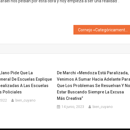
fael nos pedían por esta obra y hoy empieza a ser una realidad”.
Cornejo «Categóricamente la experiencia del Frente de Todos viene siendo muy mala»
Llano Pide Que La
De Marchi «Mendoza Está Paralizada,
eneral De Escuelas Explique
Venimos A Sumar Hacia Adelante Par
Realizadas A Las Escuelas
Que Los Problemas Se Resuelvan Y N
s Policiales
Estar Buscando Siempre La Excusa
Más Creativa”
2022
bien_cuyano
14 junio, 2023
bien_cuyano