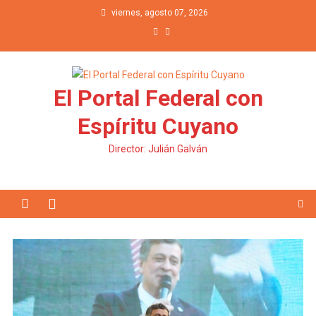
Saltar al contenido
viernes, agosto 07, 2026
El Portal Federal con
Espíritu Cuyano
Director: Julián Galván