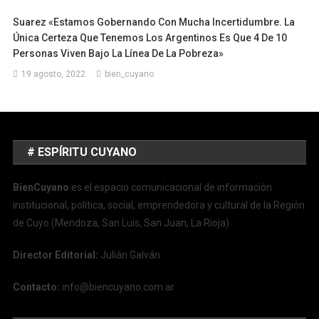
Suarez «Estamos Gobernando Con Mucha Incertidumbre. La
Única Certeza Que Tenemos Los Argentinos Es Que 4 De 10
Personas Viven Bajo La Línea De La Pobreza»
19 agosto, 2022
bien_cuyano
# ESPÍRITU CUYANO
BienCuyano
es el espacio comunicacional de información
institucional, política, social, emprendedora y cultural de la Región
de Cuyo (Mendoza, San Luis, San Juan, La Rioja)
Director Editorial:
Julián Galván
Contacto:
info@biencuyano.com.ar