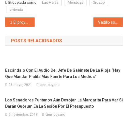
Etiquetada como
Las Heras
Mendoza
Orozco
vivienda
Navegación de entradas
El proyecto que autoriza la receta médica digital recibió media sanción en Diputados
Vadillo sobre las visitas familiares autorizadas sin transporte público: «es discriminatorio para los sectores más vulnerables»
POSTS RELACIONADOS
Escándalo Con El Audio Del Jefe De Gabinete De La Rioja “Hay
Que Mandar Platita Más Fuerte Para Los Medios”
26 mayo, 2021
bien_cuyano
Los Senadores Puntanos Aún Desojan La Margarita Para Ver Si
Darán Quórum En La Sesión Por El Presupuesto
6 noviembre, 2018
bien_cuyano