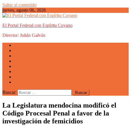
Saltar al contenido
jueves, agosto 06, 2026
El Portal Federal con Espíritu Cuyano
Director: Julián Galván
Actualidad
Mendoza
San Luis
San Juan
La Rioja
Emprendedores
Vida cuyana
Quiénes somos
Buscar:
La Legislatura mendocina modificó el
Código Procesal Penal a favor de la
investigación de femicidios