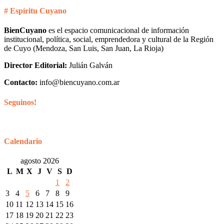
# Espíritu Cuyano
BienCuyano
es el espacio comunicacional de información
institucional, política, social, emprendedora y cultural de la Región
de Cuyo (Mendoza, San Luis, San Juan, La Rioja)
Director Editorial:
Julián Galván
Contacto:
info@biencuyano.com.ar
Seguinos!
Calendario
agosto 2026
L
M
X
J
V
S
D
1
2
3
4
5
6
7
8
9
10
11
12
13
14
15
16
17
18
19
20
21
22
23