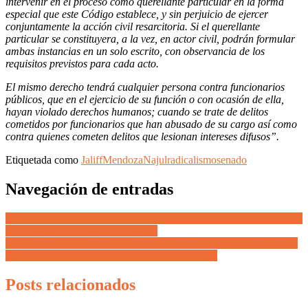
intervenir en el proceso como querellante particular en la forma
especial que este Código establece, y sin perjuicio de ejercer
conjuntamente la acción civil resarcitoria. Si el querellante
particular se constituyera, a la vez, en actor civil, podrán formular
ambas instancias en un solo escrito, con observancia de los
requisitos previstos para cada acto.
El mismo derecho tendrá cualquier persona contra funcionarios
públicos, que en el ejercicio de su función o con ocasión de ella,
hayan violado derechos humanos; cuando se trate de delitos
cometidos por funcionarios que han abusado de su cargo así como
contra quienes cometen delitos que lesionan intereses difusos”.
Etiquetada como
Jaliff
Mendoza
Najul
radicalismo
senado
Navegación de entradas
De eso no se habla: Protegen a Barrick y suspenden las reuniones de
Comisión en el Congreso Nacional
Por unanimidad se aprobó proyecto del FIT Mendoza Capital sobre
licencia laboral a víctimas de violencia de género
Posts relacionados