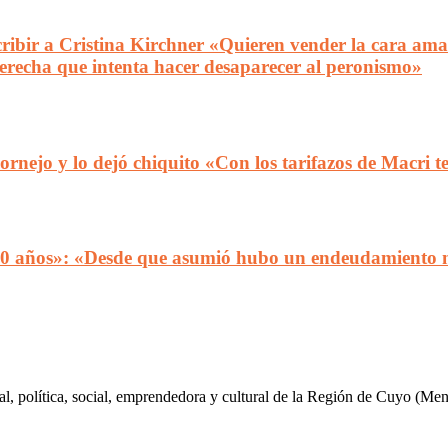
ribir a Cristina Kirchner «Quieren vender la cara amab
derecha que intenta hacer desaparecer al peronismo»
rnejo y lo dejó chiquito «Con los tarifazos de Macri t
50 años»: «Desde que asumió hubo un endeudamiento mon
al, política, social, emprendedora y cultural de la Región de Cuyo (Me