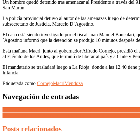
Un hombre quedó detenido tras amenazar al Presidente a través del 911
San Martín.
La policía provincial detuvo al autor de las amenazas luego de determ
subsecretario de Justicia, Marcelo D´Agostino.
El caso está siendo investigado por el fiscal Juan Manuel Bancalari,
´Agostino informó que la detención se produjo 10 minutos después de 
Esta mañana Macri, junto al gobernador Alfredo Cornejo, presidió el a
al Ejército de los Andes, que terminó de liberar al país y a Chile y Per
El mandatario se trasladará luego a La Rioja, donde a las 12.40 tiene
Infancia.
Etiquetada como
Cornejo
Macri
Mendoza
Navegación de entradas
La Corte Suprema de Justicia de Tucumán ordenó que «Belén» sea pue
Macri destacó en Mendoza que «todos los días se anuncia una nueva 
Posts relacionados