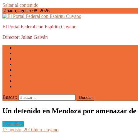
Saltar al contenido
sábado, agosto 08, 2026
El Portal Federal con Espíritu Cuyano
Director: Julián Galván
Actualidad
Mendoza
San Luis
San Juan
La Rioja
Emprendedores
Vida cuyana
Quiénes somos
Buscar:
Un detenido en Mendoza por amenazar de 
Actualidad
17 agosto, 2016
bien_cuyano