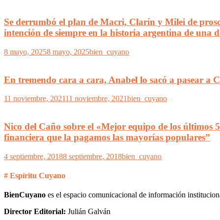
Se derrumbó el plan de Macri, Clarín y Milei de prosc
intención de siempre en la historia argentina de una 
8 mayo, 2025
8 mayo, 2025
bien_cuyano
En tremendo cara a cara, Anabel lo sacó a pasear a Co
11 noviembre, 2021
11 noviembre, 2021
bien_cuyano
Nico del Caño sobre el «Mejor equipo de los últimos 
financiera que la pagamos las mayorías populares”
4 septiembre, 2018
8 septiembre, 2018
bien_cuyano
# Espíritu Cuyano
BienCuyano
es el espacio comunicacional de información institucion
Director Editorial:
Julián Galván