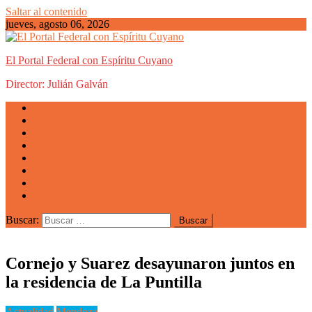
Saltar al contenido
jueves, agosto 06, 2026
El Portal Federal con Espíritu Cuyano
Director: Julián Galván
Actualidad
Mendoza
San Luis
San Juan
La Rioja
Emprendedores
Vida cuyana
Quiénes somos
Buscar:
Cornejo y Suarez desayunaron juntos en
la residencia de La Puntilla
Actualidad
Mendoza