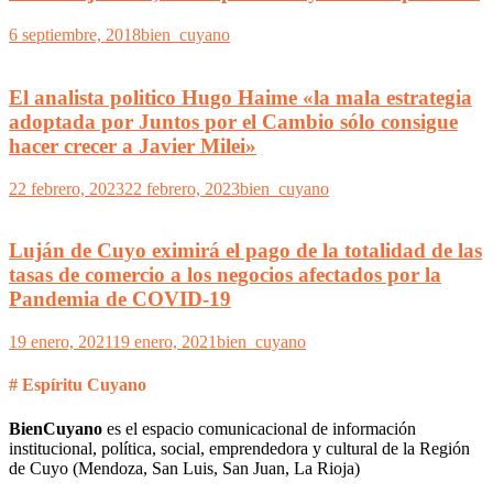
6 septiembre, 2018
bien_cuyano
El analista politico Hugo Haime «la mala estrategia
adoptada por Juntos por el Cambio sólo consigue
hacer crecer a Javier Milei»
22 febrero, 2023
22 febrero, 2023
bien_cuyano
Luján de Cuyo eximirá el pago de la totalidad de las
tasas de comercio a los negocios afectados por la
Pandemia de COVID-19
19 enero, 2021
19 enero, 2021
bien_cuyano
# Espíritu Cuyano
BienCuyano
es el espacio comunicacional de información
institucional, política, social, emprendedora y cultural de la Región
de Cuyo (Mendoza, San Luis, San Juan, La Rioja)