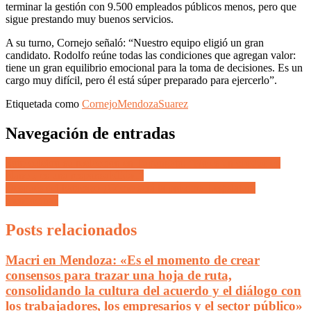
terminar la gestión con 9.500 empleados públicos menos, pero que
sigue prestando muy buenos servicios.
A su turno, Cornejo señaló: “Nuestro equipo eligió un gran
candidato. Rodolfo reúne todas las condiciones que agregan valor:
tiene un gran equilibrio emocional para la toma de decisiones. Es un
cargo muy difícil, pero él está súper preparado para ejercerlo”.
Etiquetada como
Cornejo
Mendoza
Suarez
Navegación de entradas
Soto celebró su reelección en Tupungato: “No es un cheque en
blanco, es una responsabilidad”
Después del batacazo ¿Cómo será la próxima Legislatura
mendocina?
Posts relacionados
Macri en Mendoza: «Es el momento de crear
consensos para trazar una hoja de ruta,
consolidando la cultura del acuerdo y el diálogo con
los trabajadores, los empresarios y el sector público»