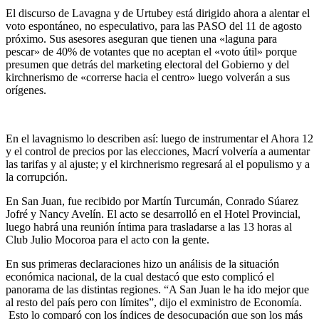
El discurso de Lavagna y de Urtubey está dirigido ahora a alentar el
voto espontáneo, no especulativo, para las PASO del 11 de agosto
próximo. Sus asesores aseguran que tienen una «laguna para
pescar» de 40% de votantes que no aceptan el «voto útil» porque
presumen que detrás del marketing electoral del Gobierno y del
kirchnerismo de «correrse hacia el centro» luego volverán a sus
orígenes.
En el lavagnismo lo describen así: luego de instrumentar el Ahora 12
y el control de precios por las elecciones, Macrí volvería a aumentar
las tarifas y al ajuste; y el kirchnerismo regresará al el populismo y a
la corrupción.
En San Juan, fue recibido por Martín Turcumán, Conrado Súarez
Jofré y Nancy Avelín. El acto se desarrolló en el Hotel Provincial,
luego habrá una reunión íntima para trasladarse a las 13 horas al
Club Julio Mocoroa para el acto con la gente.
En sus primeras declaraciones hizo un análisis de la situación
económica nacional, de la cual destacó que esto complicó el
panorama de las distintas regiones. “A San Juan le ha ido mejor que
al resto del país pero con límites”, dijo el exministro de Economía.
Esto lo comparó con los índices de desocupación que son los más