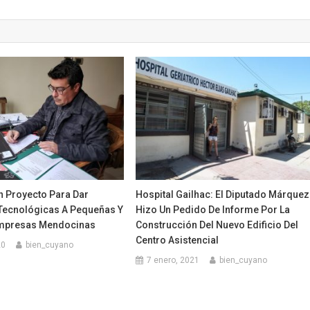
n Proyecto Para Dar
Hospital Gailhac: El Diputado Márquez
Tecnológicas A Pequeñas Y
Hizo Un Pedido De Informe Por La
mpresas Mendocinas
Construcción Del Nuevo Edificio Del
Centro Asistencial
20
bien_cuyano
7 enero, 2021
bien_cuyano