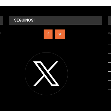
SEGUINOS!
n
a
a