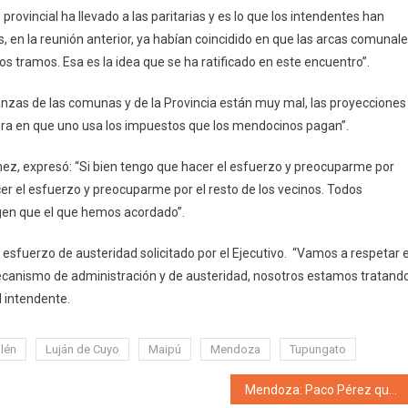
provincial ha llevado a las paritarias y es lo que los intendentes han
es, en la reunión anterior, ya habían coincidido en que las arcas comunal
s tramos. Esa es la idea que se ha ratificado en este encuentro”.
nanzas de las comunas y de la Provincia están muy mal, las proyecciones
era en que uno usa los impuestos que los mendocinos pagan”.
nez, expresó: “Si bien tengo que hacer el esfuerzo y preocuparme por
r el esfuerzo y preocuparme por el resto de los vecinos. Todos
en que el que hemos acordado”.
sfuerzo de austeridad solicitado por el Ejecutivo. “Vamos a respetar e
canismo de administración y de austeridad, nosotros estamos tratand
l intendente.
lén
Luján de Cuyo
Maipú
Mendoza
Tupungato
Mendoza: Paco Pérez quedó imputado por una concesión petrolífera irregular