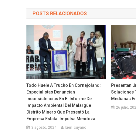
POSTS RELACIONADOS
Todo Huele A Trucho En Cornejoland:
Presentan U
Especialistas Denuncian
Soluciones 
Inconsistencias En El Informe De
Medianas E
Impacto Ambiental Del Malargüe
26 julio, 20
Distrito Minero Que Presentó La
Empresa Estatal Impulsa Mendoza
3 agosto, 2024
bien_cuyano