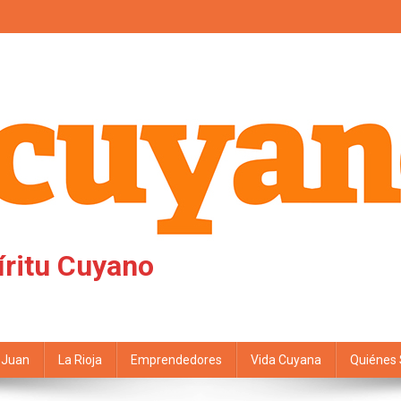
íritu Cuyano
 Juan
La Rioja
Emprendedores
Vida Cuyana
Quiénes