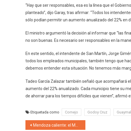
“Hay que ser responsables, esa es la línea que el Gobierno 
planteado”, dijo Garay, tras afirmar: “Todos los intendent
sólo podían permitir un aumento anualizado del 22% en do
El ministro argumentó la decisión al informar que “las fi
no son buenas. Es necesario ser responsables en la man
En este sentido, el intendente de San Martín, Jorge Gimé
todos los empleados municipales, también tengo que hace
debemos entender esta situación. No tenemos más marg
Tadeo García Zalazar también señaló que acompañará el e
aumento del 22% anualizado. Cada municipio tiene su me
de ahorrar para los tiempos difíciles que vienen”, afirmó e
Etiquetada como
Cornejo
Godoy Cruz
Guaymal
Navegación de entradas
Mendoza caliente: el MST-NI se suma al paro del lunes 4 y repudia el ajuste «más grande de la década»