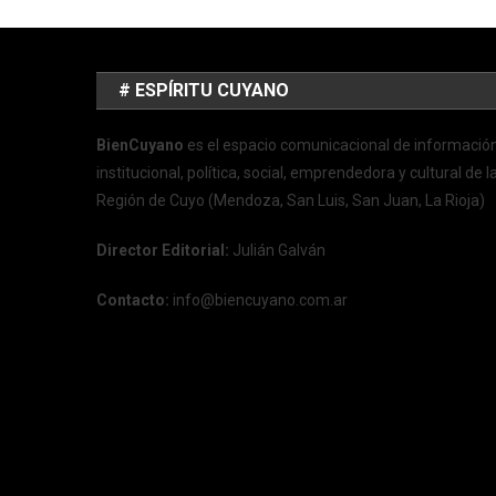
# ESPÍRITU CUYANO
BienCuyano
es el espacio comunicacional de informació
institucional, política, social, emprendedora y cultural de l
Región de Cuyo (Mendoza, San Luis, San Juan, La Rioja)
Director Editorial:
Julián Galván
Contacto:
info@biencuyano.com.ar