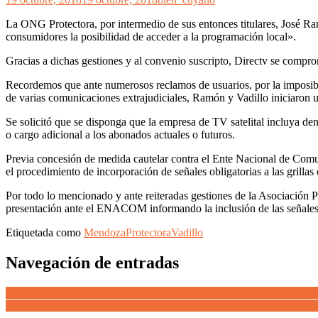
La ONG Protectora, por intermedio de sus entonces titulares, José Ra
consumidores la posibilidad de acceder a la programación local».
Gracias a dichas gestiones y al convenio suscripto, Directv se comprom
Recordemos que ante numerosos reclamos de usuarios, por la imposibil
de varias comunicaciones extrajudiciales, Ramón y Vadillo iniciaron 
Se solicitó que se disponga que la empresa de TV satelital incluya d
o cargo adicional a los abonados actuales o futuros.
Previa concesión de medida cautelar contra el Ente Nacional de Com
el procedimiento de incorporación de señales obligatorias a las grillas 
Por todo lo mencionado y ante reiteradas gestiones de la Asociación Pr
presentación ante el ENACOM informando la inclusión de las s
Etiquetada como
Mendoza
Protectora
Vadillo
Navegación de entradas
Los senadores Diego Costarelli (UCR) y Daniel Galdeano (PI) lanza
El peronismo lanzó campaña de afiliación masiva en todo el país: «La a