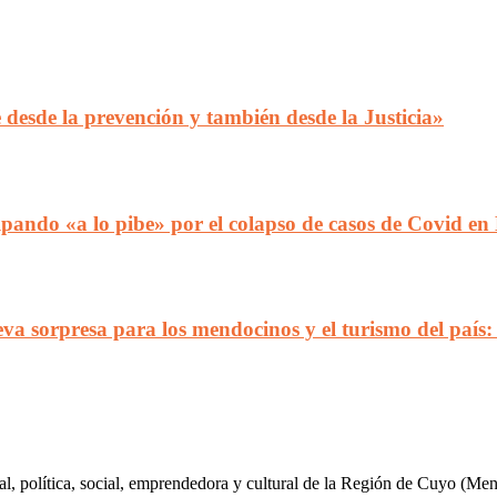
e desde la prevención y también desde la Justicia»
ulpando «a lo pibe» por el colapso de casos de Covid e
va sorpresa para los mendocinos y el turismo del país:
al, política, social, emprendedora y cultural de la Región de Cuyo (Me