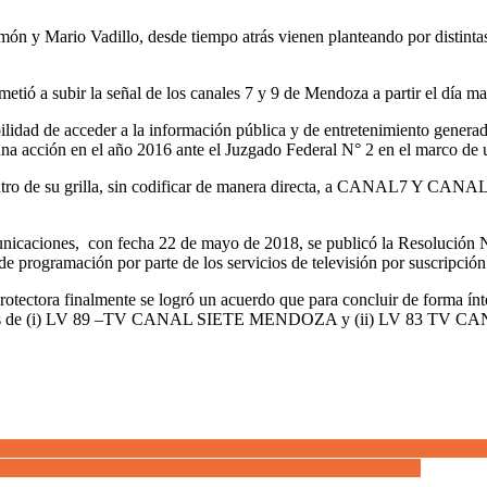
món y Mario Vadillo, desde tiempo atrás vienen planteando por distinta
etió a subir la señal de los canales 7 y 9 de Mendoza a partir el día m
idad de acceder a la información pública y de entretenimiento generada
una acción en el año 2016 ante el Juzgado Federal N° 2 en el marco de 
entro de su grilla, sin codificar de manera directa, a CANAL7 Y CANAL
unicaciones, con fecha 22 de mayo de 2018, se publicó la Resolución
de programación por parte de los servicios de televisión por suscripción s
otectora finalmente se logró un acuerdo que para concluir de forma ínte
eñales de (i) LV 89 –TV CANAL SIETE MENDOZA y (ii) LV 83 TV CAN
n una novedosa encuesta para que los mendocinos le pongan nombre al
filiación es un acto militante, chicos y chicas», arengó Gioja