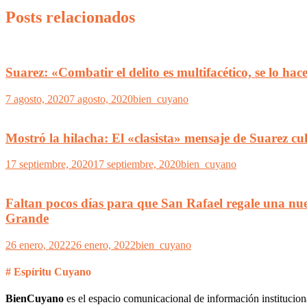
Posts relacionados
Suarez: «Combatir el delito es multifacético, se lo hac
7 agosto, 2020
7 agosto, 2020
bien_cuyano
Mostró la hilacha: El «clasista» mensaje de Suarez c
17 septiembre, 2020
17 septiembre, 2020
bien_cuyano
Faltan pocos días para que San Rafael regale una nue
Grande
26 enero, 2022
26 enero, 2022
bien_cuyano
# Espíritu Cuyano
BienCuyano
es el espacio comunicacional de información institucion