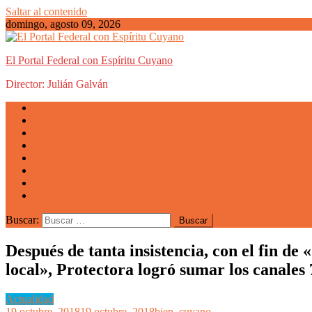
Saltar al contenido
domingo, agosto 09, 2026
El Portal Federal con Espíritu Cuyano
Director: Julián Galván
Actualidad
Mendoza
San Luis
San Juan
La Rioja
Emprendedores
Vida cuyana
Quiénes somos
Buscar:
Después de tanta insistencia, con el fin de
local», Protectora logró sumar los canales 7
Actualidad
19 octubre, 2018
19 octubre, 2018
bien_cuyano