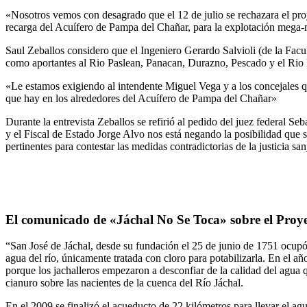
«Nosotros vemos con desagrado que el 12 de julio se rechazara el pro
recarga del Acuífero de Pampa del Chañar, para la explotación mega-
Saul Zeballos considero que el Ingeniero Gerardo Salvioli (de la Facu
como aportantes al Rio Paslean, Panacan, Durazno, Pescado y el Rio H
«Le estamos exigiendo al intendente Miguel Vega y a los concejales qu
que hay en los alrededores del Acuífero de Pampa del Chañar»
Durante la entrevista Zeballos se refirió al pedido del juez federal S
y el Fiscal de Estado Jorge Alvo nos está negando la posibilidad que 
pertinentes para contestar las medidas contradictorias de la justicia sa
El comunicado de «Jáchal No Se Toca» sobre el Proy
“San José de Jáchal, desde su fundación el 25 de junio de 1751 ocup
agua del río, únicamente tratada con cloro para potabilizarla. En el
porque los jachalleros empezaron a desconfiar de la calidad del agua q
cianuro sobre las nacientes de la cuenca del Río Jáchal.
En el 2009 se finalizó el acueducto de 22 kilómetros para llevar el 