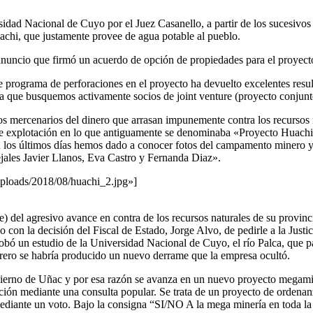
ersidad Nacional de Cuyo por el Juez Casanello, a partir de los sucesiv
achi, que justamente provee de agua potable al pueblo.
anuncio que firmó un acuerdo de opción de propiedades para el proyect
programa de perforaciones en el proyecto ha devuelto excelentes resul
para que busquemos activamente socios de joint venture (proyecto conjun
s mercenarios del dinero que arrasan impunemente contra los recursos n
 explotación en lo que antiguamente se denominaba «Proyecto Huachi
los últimos días hemos dado a conocer fotos del campamento minero y de
ejales Javier Llanos, Eva Castro y Fernanda Diaz».
uploads/2018/08/huachi_2.jpg»]
) del agresivo avance en contra de los recursos naturales de su provin
on la decisión del Fiscal de Estado, Jorge Alvo, de pedirle a la Justic
ó un estudio de la Universidad Nacional de Cuyo, el río Palca, que pa
ebrero se habría producido un nuevo derrame que la empresa ocultó.
obierno de Uñac y por esa razón se avanza en un nuevo proyecto megam
ación mediante una consulta popular. Se trata de un proyecto de ordenan
mediante un voto. Bajo la consigna “SI/NO A la mega minería en toda l