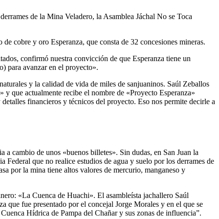
os derrames de la Mina Veladero, la Asamblea Jáchal No se Toca
o de cobre y oro Esperanza, que consta de 32 concesiones mineras.
tados, confirmó nuestra convicción de que Esperanza tiene un
to) para avanzar en el proyecto».
aturales y la calidad de vida de miles de sanjuaninos. Saúl Zeballos
» y que actualmente recibe el nombre de «Proyecto Esperanza»
talles financieros y técnicos del proyecto. Eso nos permite decirle a
cia a cambio de unos «buenos billetes». Sin dudas, en San Juan la
ia Federal que no realice estudios de agua y suelo por los derrames de
sa por la mina tiene altos valores de mercurio, manganeso y
inero: «La Cuenca de Huachi». El asambleísta jachallero Saúl
za que fue presentado por el concejal Jorge Morales y en el que se
a Cuenca Hídrica de Pampa del Chañar y sus zonas de influencia”.