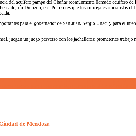
uencia del acuífero pampa del Chañar (comúnmente llamado acuífero de H
escado, río Durazno, etc. Por eso es que los concejales oficialistas el 1
ecida.
ortantes para el gobernador de San Juan, Sergio Uñac, y para el inten
el, juegan un juego perverso con los jachalleros: prometerles trabajo m
, más de 900 dirigentes marcaron el pulso político de la provincia y 
samos distinto, pero debemos trabajar juntos para el futuro” señaló el 
la Ciudad de Mendoza