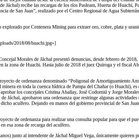
de Jáchal) recibe las recargas de los ríos Pasleam, Huerta de Huachi, P
incia de San Juan”, realizado por el Centro Regional de Agua Subterrán
 explorado por Centenera Mining para extraer oro, cobre, plata y urani
uploads/2018/08/huachi.jpg»]
 Concejal Morales de Jáchal presentó denuncias, desde febrero de 2018, p
n la zona de Huachi. Hasta julio de 2018 el juez Quiroga y el fiscal A
 proyecto de ordenanza denominado “Poligonal de Amortiguamiento Ambie
ad minera en toda la cuenca hídrica de Pampa del Chañar (o Huachi), es 
aprobar los concejales Cristina Aballay, José Codorniú y Jorge Morales.
te de Jáchal, aprobaron una ordenanza que restringe algunas actividade
de dicho acuífero. Dejando en manos del gobierno provincial de San Jua
oyecto de ordenanza para realizar una consulta popular para que el pueb
en esa zona de recarga del acuífero.
Llanos) junto al intendente de Jáchal Miguel Vega, únicamente quieren p