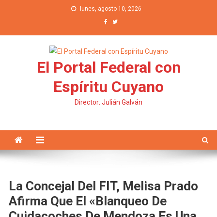
Saltar al contenido
lunes, agosto 10, 2026
El Portal Federal con
Espíritu Cuyano
Director: Julián Galván
La Concejal Del FIT, Melisa Prado
Afirma Que El «blanqueo De
Cuidacoches De Mendoza Es Una