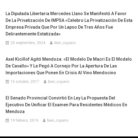
La Diputada Libertaria Mercedes Llano Se Manifestó A Favor
De La Privatización De IMPSA «Celebro La Privatización De Esta
Empresa Privada Que Por Un Lapso De Tres Años Fue
Delirantemente Estatizada»
25 septiembre, 2024
bien_cuyano
Axel Kicillof Agitó Mendoza: «El Modelo De Macri Es El Modelo
De Cavallo» Y Le Pegó A Cornejo Por La Apertura De Las
Importaciones Que Ponen En Crisis Al Vino Mendocino
15 octubre, 2017
bien_cuyano
El Senado Provincial Convirtió En Ley La Propuesta Del
Ejecutivo De Unificar El Examen Para Residentes Médicos En
Mendoza
19 febrero, 2019
bien_cuyano