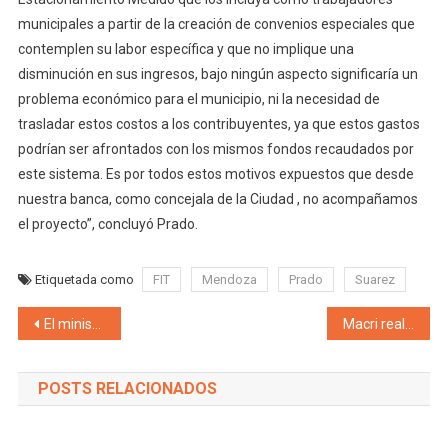
municipales a partir de la creación de convenios especiales que
contemplen su labor específica y que no implique una
disminución en sus ingresos, bajo ningún aspecto significaría un
problema económico para el municipio, ni la necesidad de
trasladar estos costos a los contribuyentes, ya que estos gastos
podrían ser afrontados con los mismos fondos recaudados por
este sistema. Es por todos estos motivos expuestos que desde
nuestra banca, como concejala de la Ciudad , no acompañamos
el proyecto”, concluyó Prado.
Etiquetada como
FIT
Mendoza
Prado
Suarez
Navegación de entradas
El ministro Caputo dejó solo confusión en sus declaraciones en el Congreso, el diputado y presidente del PJ José Luis Gioja solicita la renuncia de «El ministro offshore»
Macri realizó importantes anuncios para el desarrollo foresto industrial: Lanzó línea de financiamiento para aserraderos de 500 millones de pesos a un plazo de 5 años a tasa de 13% y cuadriplicó su presupuesto
POSTS RELACIONADOS