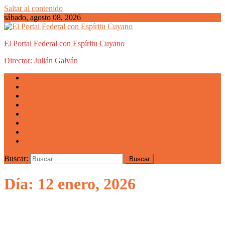
Saltar al contenido
sábado, agosto 08, 2026
El Portal Federal con Espíritu Cuyano
Director: Julián Galván
Actualidad
Mendoza
San Luis
San Juan
La Rioja
Emprendedores
Vida cuyana
Quiénes somos
Buscar:
Día: 12 enero, 2026