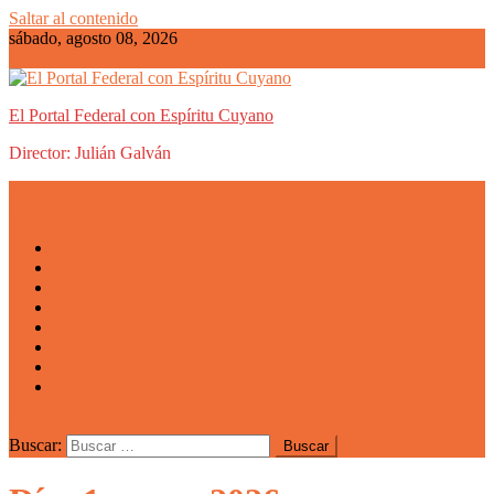
Saltar al contenido
sábado, agosto 08, 2026
El Portal Federal con Espíritu Cuyano
Director: Julián Galván
Actualidad
Mendoza
San Luis
San Juan
La Rioja
Emprendedores
Vida cuyana
Quiénes somos
Buscar: