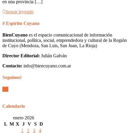
en una provincia […]
Seguir leyendo
# Espíritu Cuyano
BienCuyano
es el espacio comunicacional de información
institucional, política, social, emprendedora y cultural de la Región
de Cuyo (Mendoza, San Luis, San Juan, La Rioja)
Director Editorial:
Julián Galván
Contacto:
info@biencuyano.com.ar
Seguinos!
Calendario
enero 2026
L
M
X
J
V
S
D
1
2
3
4