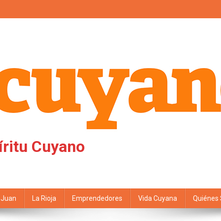
íritu Cuyano
 Juan
La Rioja
Emprendedores
Vida Cuyana
Quiénes