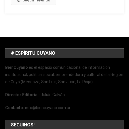
Seguir leyendo
# ESPÍRITU CUYANO
BienCuyano
es el espacio comunicacional de información
institucional, política, social, emprendedora y cultural de la Región
de Cuyo (Mendoza, San Luis, San Juan, La Rioja)
Director Editorial:
Julián Galván
Contacto:
info@biencuyano.com.ar
SEGUINOS!