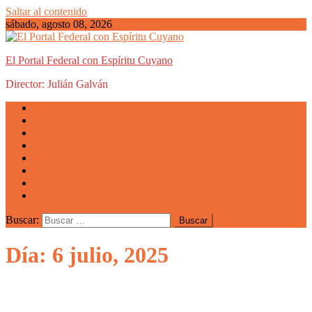
Saltar al contenido
sábado, agosto 08, 2026
El Portal Federal con Espíritu Cuyano
Director: Julián Galván
Actualidad
Mendoza
San Luis
San Juan
La Rioja
Emprendedores
Vida cuyana
Quiénes somos
Buscar:
Día: 6 julio, 2025