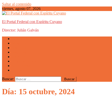
Saltar al contenido
viernes, agosto 07, 2026
El Portal Federal con Espíritu Cuyano
Director: Julián Galván
Actualidad
Mendoza
San Luis
San Juan
La Rioja
Emprendedores
Vida cuyana
Quiénes somos
Buscar:
Día: 15 octubre, 2024