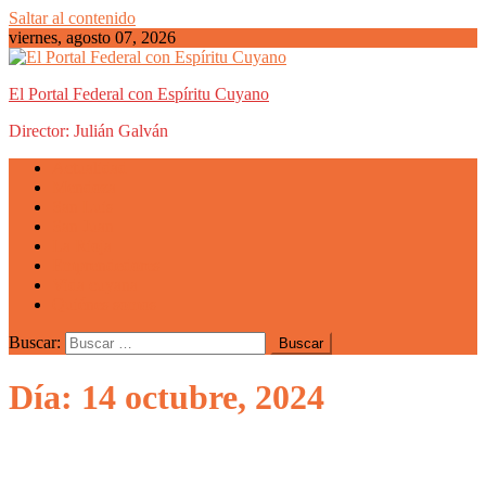
Saltar al contenido
viernes, agosto 07, 2026
El Portal Federal con Espíritu Cuyano
Director: Julián Galván
Actualidad
Mendoza
San Luis
San Juan
La Rioja
Emprendedores
Vida cuyana
Quiénes somos
Buscar:
Día: 14 octubre, 2024