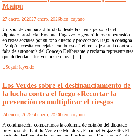
Maipú
27 enero, 2026
27 enero, 2026
bien_cuyano
Un spot de campaña difundido desde la cuenta personal del
diputado provincial Emanuel Fugazzotto generó fuerte repercusión
en redes sociales por su tono directo y provocador. Bajo la consigna
“Maipú necesita concejales con huevos”, el mensaje apunta contra la
falta de autonomía del Concejo Deliberante y reclama representantes
que defiendan a los vecinos en lugar […]
Seguir leyendo
Los Verdes sobre el desfinanciamiento de
la lucha contra el fuego «Recortar la
prevención es multiplicar el riesgo»
24 enero, 2026
24 enero, 2026
bien_cuyano
A continuación, compartimos la columna de opinión del diputado
provincial del Partido Verde de Mendoza, Emanuel Fugazzotto. El
costo de desfinanciar la prevención Por Emanuel Fugazzotto Cada