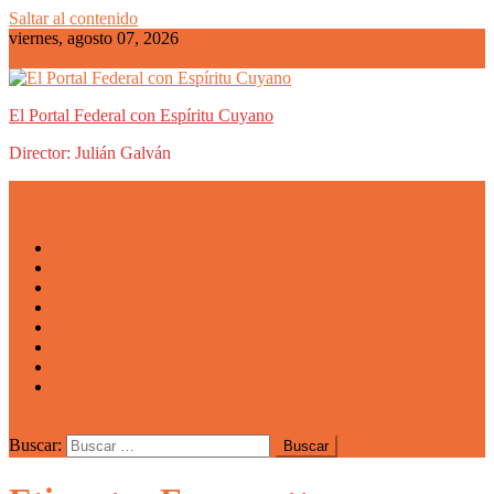
Saltar al contenido
viernes, agosto 07, 2026
El Portal Federal con Espíritu Cuyano
Director: Julián Galván
Actualidad
Mendoza
San Luis
San Juan
La Rioja
Emprendedores
Vida cuyana
Quiénes somos
Buscar: