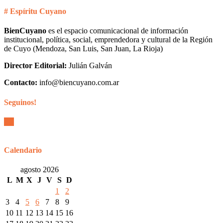
# Espíritu Cuyano
BienCuyano
es el espacio comunicacional de información
institucional, política, social, emprendedora y cultural de la Región
de Cuyo (Mendoza, San Luis, San Juan, La Rioja)
Director Editorial:
Julián Galván
Contacto:
info@biencuyano.com.ar
Seguinos!
Calendario
agosto 2026
L
M
X
J
V
S
D
1
2
3
4
5
6
7
8
9
10
11
12
13
14
15
16