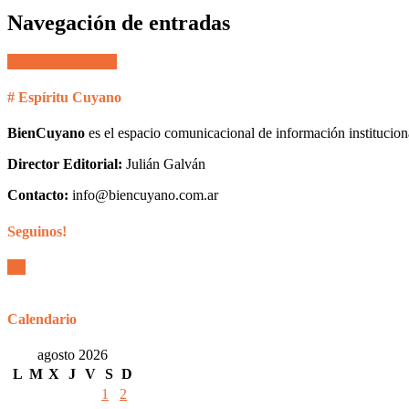
Navegación de entradas
Entradas anteriores
# Espíritu Cuyano
BienCuyano
es el espacio comunicacional de información institucion
Director Editorial:
Julián Galván
Contacto:
info@biencuyano.com.ar
Seguinos!
Calendario
agosto 2026
L
M
X
J
V
S
D
1
2