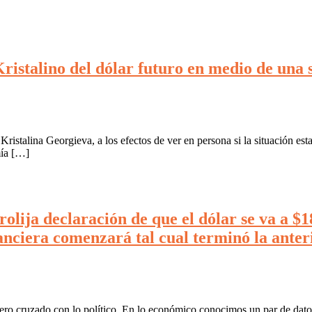
Kristalino del dólar futuro en medio de un
ristalina Georgieva, a los efectos de ver en persona si la situación esta
mía […]
lija declaración de que el dólar se va a $18
ciera comenzará tal cual terminó la anterio
 cruzado con lo político. En lo económico conocimos un par de datos qu