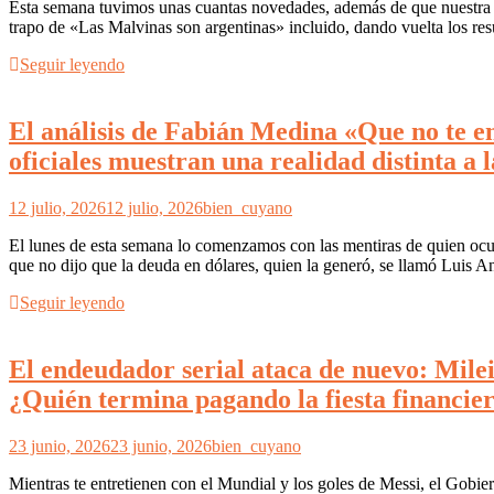
Esta semana tuvimos unas cuantas novedades, además de que nuestra sel
trapo de «Las Malvinas son argentinas» incluido, dando vuelta los re
Seguir leyendo
El análisis de Fabián Medina «Que no te e
oficiales muestran una realidad distinta a
12 julio, 2026
12 julio, 2026
bien_cuyano
El lunes de esta semana lo comenzamos con las mentiras de quien oc
que no dijo que la deuda en dólares, quien la generó, se llamó Luis
Seguir leyendo
El endeudador serial ataca de nuevo: Mile
¿Quién termina pagando la fiesta financie
23 junio, 2026
23 junio, 2026
bien_cuyano
Mientras te entretienen con el Mundial y los goles de Messi, el Gobi