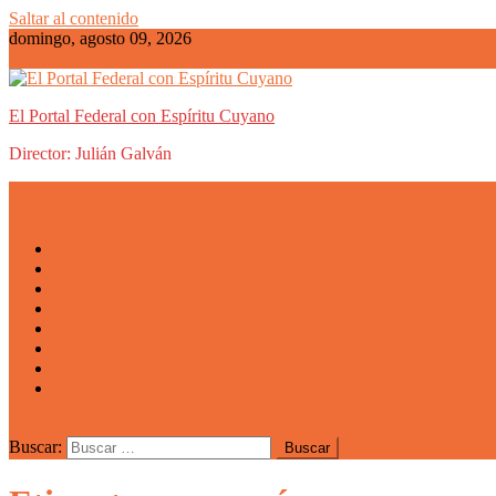
Saltar al contenido
domingo, agosto 09, 2026
El Portal Federal con Espíritu Cuyano
Director: Julián Galván
Actualidad
Mendoza
San Luis
San Juan
La Rioja
Emprendedores
Vida cuyana
Quiénes somos
Buscar: