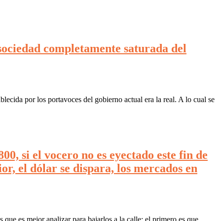
a sociedad completamente saturada del
blecida por los portavoces del gobierno actual era la real. A lo cual se
00, si el vocero no es eyectado este fin de
r, el dólar se dispara, los mercados en
e es mejor analizar para bajarlos a la calle; el primero es que