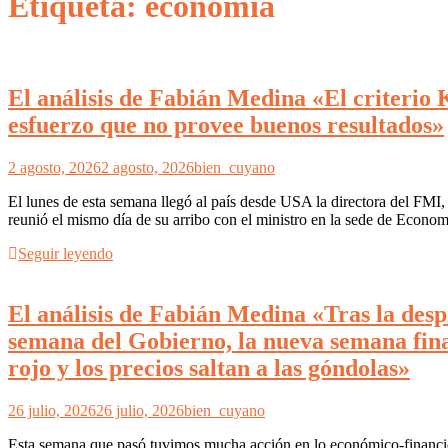
Etiqueta: economía
El análisis de Fabián Medina «El criterio 
esfuerzo que no provee buenos resultados»
2 agosto, 2026
2 agosto, 2026
bien_cuyano
El lunes de esta semana llegó al país desde USA la directora del FMI, K
reunió el mismo día de su arribo con el ministro en la sede de Econo
Seguir leyendo
El análisis de Fabián Medina «Tras la despro
semana del Gobierno, la nueva semana finan
rojo y los precios saltan a las góndolas»
26 julio, 2026
26 julio, 2026
bien_cuyano
Esta semana que pasó tuvimos mucha acción en lo económico-financiero