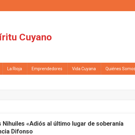
íritu Cuyano
La Rioja
Emprendedores
Vida Cuyana
Quiénes Somo
s Nihuiles «Adiós al último lugar de soberanía
cia Difonso