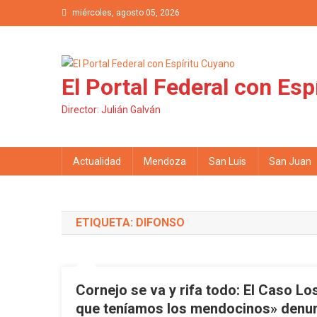
Saltar al contenido
miércoles, agosto 05, 2026
El Portal Federal con Esp
Director: Julián Galván
Actualidad
Mendoza
San Luis
San Juan
ETIQUETA: DIFONSO
Cornejo se va y rifa todo: El Caso Lo
que teníamos los mendocinos» denun