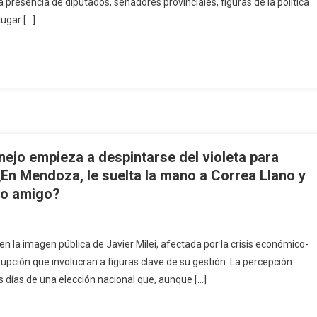
 presencia de diputados, senadores provinciales, figuras de la política
lugar […]
nejo empieza a despintarse del violeta para
 ¿En Mendoza, le suelta la mano a Correa Llano y
ejo amigo?
 la imagen pública de Javier Milei, afectada por la crisis económico-
rupción que involucran a figuras clave de su gestión. La percepción
 días de una elección nacional que, aunque […]