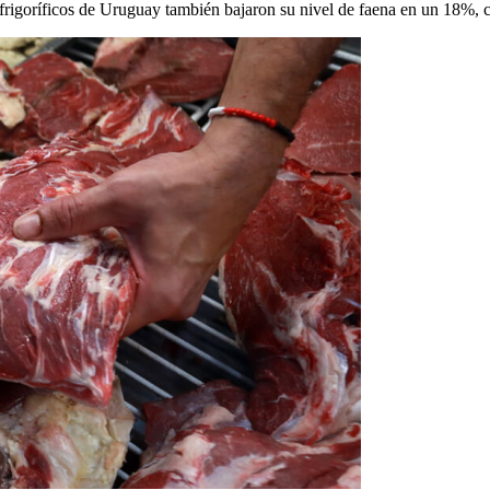
frigoríficos de Uruguay también bajaron su nivel de faena en un 18%, c