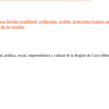
a hecho realidad: culipatín, oxido, precarios baños qu
 de lo trucho
al, política, social, emprendedora y cultural de la Región de Cuyo (Me