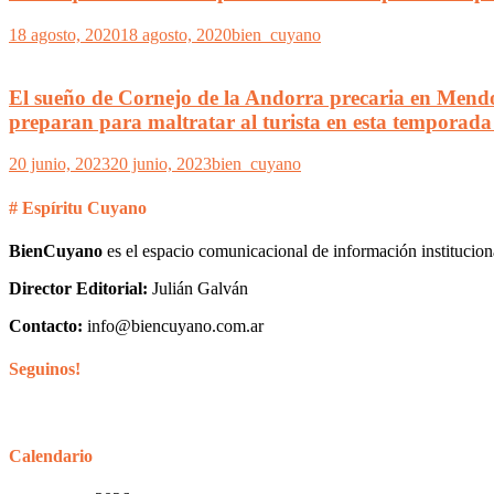
18 agosto, 2020
18 agosto, 2020
bien_cuyano
El sueño de Cornejo de la Andorra precaria en Mendoz
preparan para maltratar al turista en esta temporada
20 junio, 2023
20 junio, 2023
bien_cuyano
# Espíritu Cuyano
BienCuyano
es el espacio comunicacional de información institucion
Director Editorial:
Julián Galván
Contacto:
info@biencuyano.com.ar
Seguinos!
Calendario