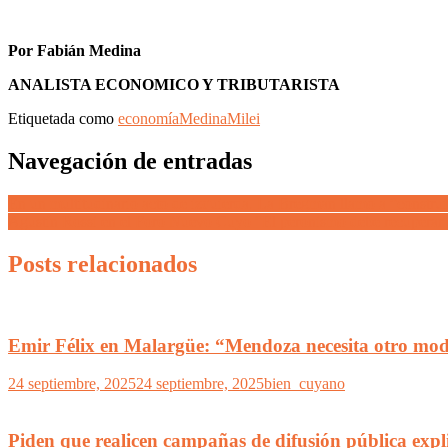
Por Fabián Medina
ANALISTA ECONOMICO Y TRIBUTARISTA
Etiquetada como
economía
Medina
Milei
Navegación de entradas
En un multitudinario acto de izquierda, La Bregman llamó a “constru
Agustín Rossi en el Foro Nuevo Cuyo “El peronismo debe recuperar e
Posts relacionados
Emir Félix en Malargüe: “Mendoza necesita otro mo
24 septiembre, 2025
24 septiembre, 2025
bien_cuyano
Piden que realicen campañas de difusión pública expli