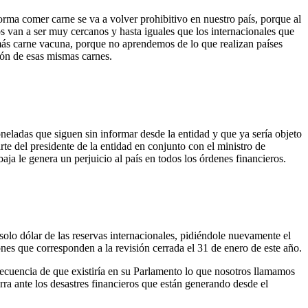
orma comer carne se va a volver prohibitivo en nuestro país, porque al
ios van a ser muy cercanos y hasta iguales que los internacionales que
ás carne vacuna, porque no aprendemos de lo que realizan países
ión de esas mismas carnes.
neladas que siguen sin informar desde la entidad y que ya sería objeto
te del presidente de la entidad en conjunto con el ministro de
ja le genera un perjuicio al país en todos los órdenes financieros.
olo dólar de las reservas internacionales, pidiéndole nuevamente el
s que corresponden a la revisión cerrada el 31 de enero de este año.
nsecuencia de que existiría en su Parlamento lo que nosotros llamamos
ra ante los desastres financieros que están generando desde el