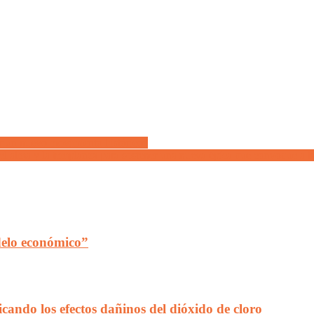
ir un nuevo movimiento histórico”
l alma y la templanza para sostener una nueva épica que convoque a l
delo económico”
cando los efectos dañinos del dióxido de cloro