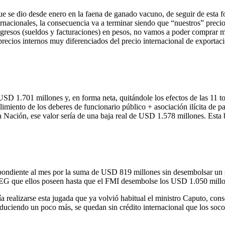
ue se dio desde enero en la faena de ganado vacuno, de seguir de esta f
nternacionales, la consecuencia va a terminar siendo que “nuestros” prec
resos (sueldos y facturaciones) en pesos, no vamos a poder comprar m
precios internos muy diferenciados del precio internacional de exportac
D 1.701 millones y, en forma neta, quitándole los efectos de las 11 to
iento de los deberes de funcionario público + asociación ilícita de par
 Nación, ese valor sería de una baja real de USD 1.578 millones. Esta ba
spondiente al mes por la suma de USD 819 millones sin desembolsar un s
DEG que ellos poseen hasta que el FMI desembolse los USD 1.050 millone
ía realizarse esta jugada que ya volvió habitual el ministro Caputo, co
aduciendo un poco más, se quedan sin crédito internacional que los socor