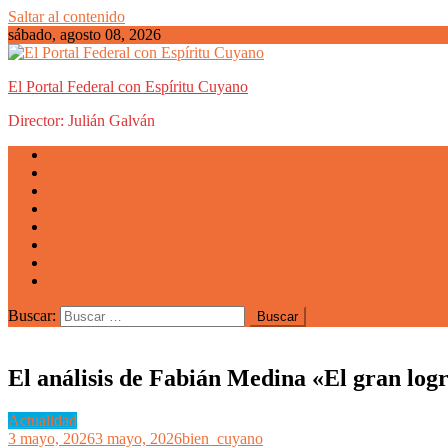
Saltar al contenido
sábado, agosto 08, 2026
El Portal Federal con Espíritu Cuyano
Director: Julián Galván
Actualidad
Mendoza
San Luis
San Juan
La Rioja
Emprendedores
Vida cuyana
Quiénes somos
Buscar:
El análisis de Fabián Medina «El gran logr
Actualidad
3 mayo, 2026
3 mayo, 2026
bien_cuyano