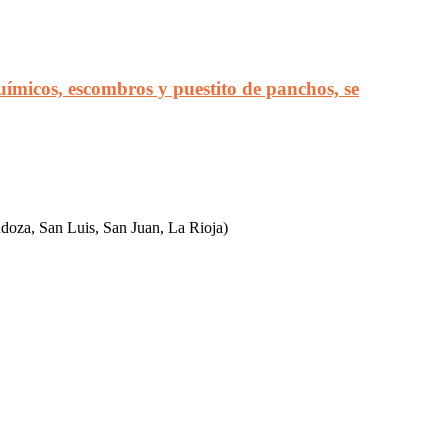
ímicos, escombros y puestito de panchos, se
ndoza, San Luis, San Juan, La Rioja)