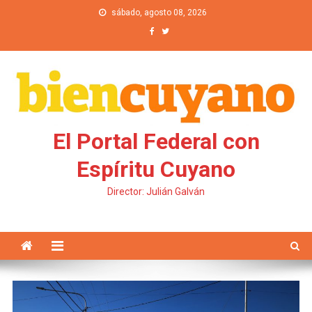
Saltar al contenido
sábado, agosto 08, 2026
El Portal Federal con
Espíritu Cuyano
Director: Julián Galván