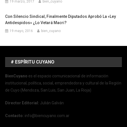
19 marzo, 2017
bien_cuyano
Con Silencio Sindical, Finalmente Diputados Aprobó La «Ley
Antidespidos» ¿Lo Vetará Macri?
19 mayo, 2016
bien_cuyano
# ESPÍRITU CUYANO
BienCuyano
es el espacio comunicacional de información
institucional, política, social, emprendedora y cultural de la Región
de Cuyo (Mendoza, San Luis, San Juan, La Rioja)
Director Editorial:
Julián Galván
Contacto:
info@biencuyano.com.ar