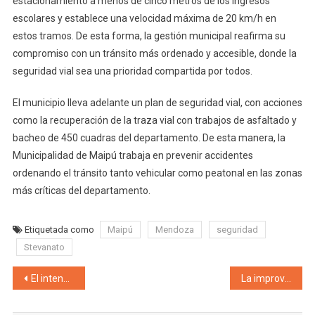
estacionamiento a menos de cinco metros de los ingresos
escolares y establece una velocidad máxima de 20 km/h en
estos tramos. De esta forma, la gestión municipal reafirma su
compromiso con un tránsito más ordenado y accesible, donde la
seguridad vial sea una prioridad compartida por todos.
El municipio lleva adelante un plan de seguridad vial, con acciones
como la recuperación de la traza vial con trabajos de asfaltado y
bacheo de 450 cuadras del departamento. De esta manera, la
Municipalidad de Maipú trabaja en prevenir accidentes
ordenando el tránsito tanto vehicular como peatonal en las zonas
más críticas del departamento.
Etiquetada como
Maipú
Mendoza
seguridad
Stevanato
Navegación de entradas
El intendente Diego Costarelli junto al gobernador Alfredo Cornejo recorrieron los avances de las obras público – privadas que se están realizando en la ex champañera Arizu, que se potencia como un nuevo polo comercial y turístico
La improvisación de Mendoza en el sector laboral y productivo «No se puede controlar lo que no se conoce»