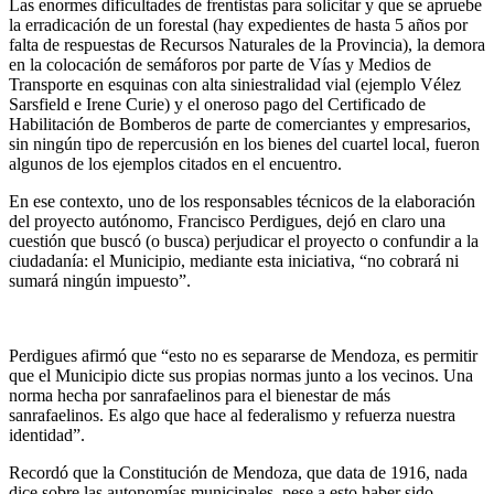
Las enormes dificultades de frentistas para solicitar y que se apruebe
la erradicación de un forestal (hay expedientes de hasta 5 años por
falta de respuestas de Recursos Naturales de la Provincia), la demora
en la colocación de semáforos por parte de Vías y Medios de
Transporte en esquinas con alta siniestralidad vial (ejemplo Vélez
Sarsfield e Irene Curie) y el oneroso pago del Certificado de
Habilitación de Bomberos de parte de comerciantes y empresarios,
sin ningún tipo de repercusión en los bienes del cuartel local, fueron
algunos de los ejemplos citados en el encuentro.
En ese contexto, uno de los responsables técnicos de la elaboración
del proyecto autónomo, Francisco Perdigues, dejó en claro una
cuestión que buscó (o busca) perjudicar el proyecto o confundir a la
ciudadanía: el Municipio, mediante esta iniciativa, “no cobrará ni
sumará ningún impuesto”.
Perdigues afirmó que “esto no es separarse de Mendoza, es permitir
que el Municipio dicte sus propias normas junto a los vecinos. Una
norma hecha por sanrafaelinos para el bienestar de más
sanrafaelinos. Es algo que hace al federalismo y refuerza nuestra
identidad”.
Recordó que la Constitución de Mendoza, que data de 1916, nada
dice sobre las autonomías municipales, pese a esto haber sido