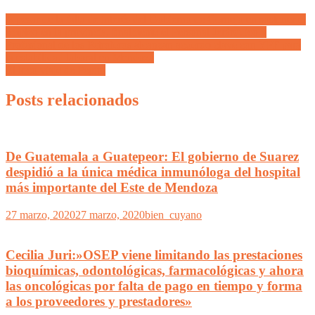
A pesar de la falta de interés del Gobierno de Cornejo en sostener el
empleo en la provincia, finalmente el Personal Jerárquico y
Profesional de los Petroleros alcanzan acuerdo clave con YPF para
la estabilidad laboral en Mendoza
El loco viaje de Pepito
Posts relacionados
De Guatemala a Guatepeor: El gobierno de Suarez
despidió a la única médica inmunóloga del hospital
más importante del Este de Mendoza
27 marzo, 2020
27 marzo, 2020
bien_cuyano
Cecilia Juri:»OSEP viene limitando las prestaciones
bioquímicas, odontológicas, farmacológicas y ahora
las oncológicas por falta de pago en tiempo y forma
a los proveedores y prestadores»