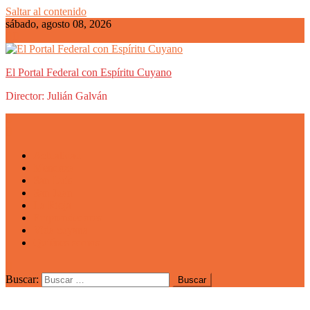
Saltar al contenido
sábado, agosto 08, 2026
El Portal Federal con Espíritu Cuyano
Director: Julián Galván
Actualidad
Mendoza
San Luis
San Juan
La Rioja
Emprendedores
Vida cuyana
Quiénes somos
Buscar: