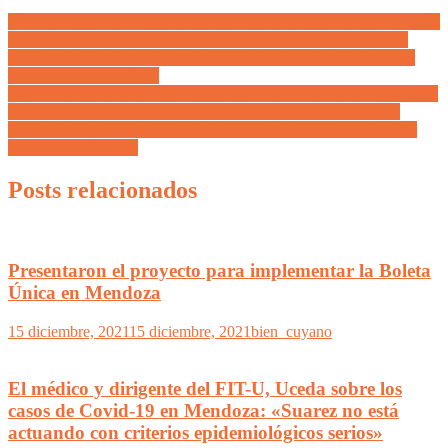
Calvente viajó a Buenos Aires junto a Cornejo y traen a Guaymallén
una gran noticia «Hemos logrado un convenio con Nación para
concretar la obra más importante de los últimos 50 años: la tercer
trocha del Acceso Este»
Finalmente Cornejo cumple con su promesa de campaña: Logró que
las rutas nacionales queden en manos de provincia para que se
pueda recaudar con la incorporación de peajes en los importantes
accesos de Mendoza
Posts relacionados
Presentaron el proyecto para implementar la Boleta
Única en Mendoza
15 diciembre, 2021
15 diciembre, 2021
bien_cuyano
El médico y dirigente del FIT-U, Uceda sobre los
casos de Covid-19 en Mendoza: «Suarez no está
actuando con criterios epidemiológicos serios»