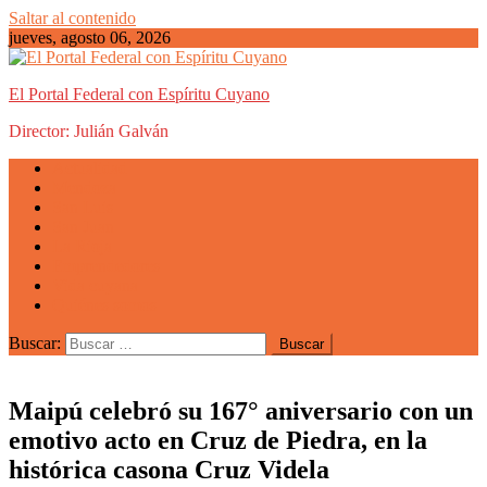
Saltar al contenido
jueves, agosto 06, 2026
El Portal Federal con Espíritu Cuyano
Director: Julián Galván
Actualidad
Mendoza
San Luis
San Juan
La Rioja
Emprendedores
Vida cuyana
Quiénes somos
Buscar:
Maipú celebró su 167° aniversario con un
emotivo acto en Cruz de Piedra, en la
histórica casona Cruz Videla