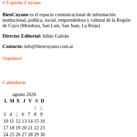
# Espíritu Cuyano
BienCuyano
es el espacio comunicacional de información
institucional, política, social, emprendedora y cultural de la Región
de Cuyo (Mendoza, San Luis, San Juan, La Rioja)
Director Editorial:
Julián Galván
Contacto:
info@biencuyano.com.ar
Seguinos!
Calendario
agosto 2026
L
M
X
J
V
S
D
1
2
3
4
5
6
7
8
9
10
11
12
13
14
15
16
17
18
19
20
21
22
23
24
25
26
27
28
29
30