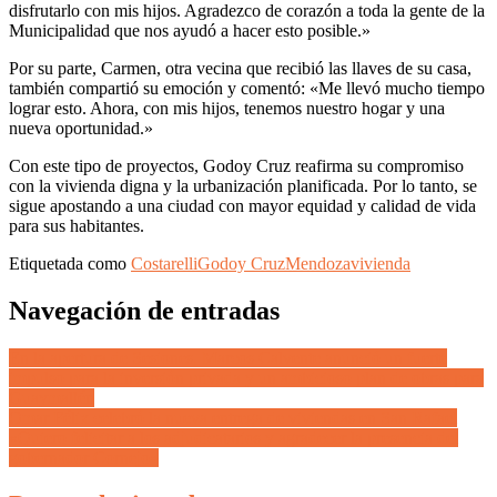
disfrutarlo con mis hijos. Agradezco de corazón a toda la gente de la
Municipalidad que nos ayudó a hacer esto posible.»
Por su parte, Carmen, otra vecina que recibió las llaves de su casa,
también compartió su emoción y comentó: «Me llevó mucho tiempo
lograr esto. Ahora, con mis hijos, tenemos nuestro hogar y una
nueva oportunidad.»
Con este tipo de proyectos, Godoy Cruz reafirma su compromiso
con la vivienda digna y la urbanización planificada. Por lo tanto, se
sigue apostando a una ciudad con mayor equidad y calidad de vida
para sus habitantes.
Etiquetada como
Costarelli
Godoy Cruz
Mendoza
vivienda
Navegación de entradas
En la apertura de Sesiones, Marcos Calvente anunció un fuerte
impulso para la inversión privada y un ambicioso plan de obras para
Guaymallén
Omar Félix celebró la nueva entrega de viviendas en San Rafael
«Quiero felicitar a los adjudicatarios y agradecer la presencia del
gobernador Cornejo»