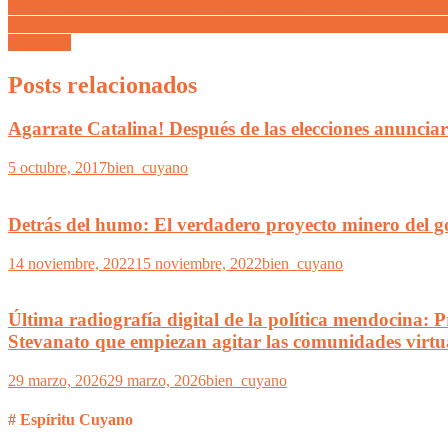
A fin de ordenar el tránsito en la zona, Cornejo y Calvente inaugurar
La «batalla cultural» que libra Milei para estigmatizar la discapacidad
Argentina
Posts relacionados
Agarrate Catalina! Después de las elecciones anunciar
5 octubre, 2017
bien_cuyano
Detrás del humo: El verdadero proyecto minero del 
14 noviembre, 2022
15 noviembre, 2022
bien_cuyano
Última radiografía digital de la política mendocina: 
Stevanato que empiezan agitar las comunidades virtu
29 marzo, 2026
29 marzo, 2026
bien_cuyano
# Espíritu Cuyano