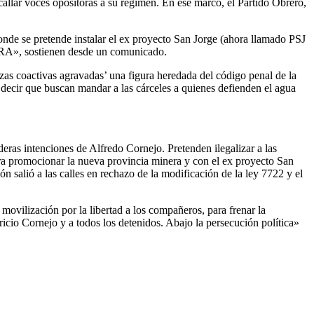
callar voces opositoras a su régimen. En ese marco, el Partido Obrero,
 donde se pretende instalar el ex proyecto San Jorge (ahora llamado PSJ
CRA», sostienen desde un comunicado.
zas coactivas agravadas’ una figura heredada del código penal de la
s decir que buscan mandar a las cárceles a quienes defienden el agua
aderas intenciones de Alfredo Cornejo. Pretenden ilegalizar a las
para promocionar la nueva provincia minera y con el ex proyecto San
 salió a las calles en rechazo de la modificación de la ley 7722 y el
ovilización por la libertad a los compañeros, para frenar la
o Cornejo y a todos los detenidos. Abajo la persecución política»