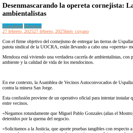
Desenmascarando la opereta cornejista: La
ambientalistas
Actualidad
Mendoza
27 febrero, 2025
27 febrero, 2025
bien_cuyano
Con el firme objetivo del cornejismo de entregar las tierras de Uspalla
patota sindical de la UOCRA, están llevando a cabo una «opereta» med
Mendoza está viviendo una verdadera cacería de ambientalistas, con p
ambiente y la calidad de vida de los mendocinos.
En ese contexto, la Asamblea de Vecinos Autoconvocados de Uspallata
contra la minera San Jorge.
Esta confusión proviene de un operativo oficial para intentar instalar 
entre vecinos.
«Negamos rotundamente que Miguel Pablo Gonzales (alias el Mostro) 
detenidos por la quema del negocio.
«Solicitamos a la Justicia, que aporte pruebas tangibles con respecto a