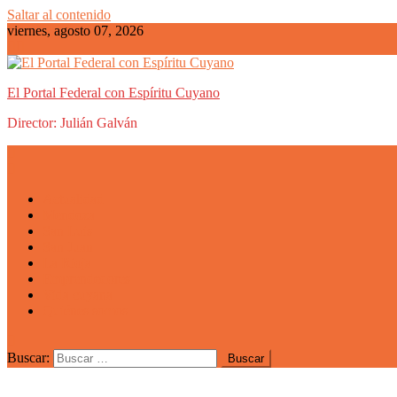
Saltar al contenido
viernes, agosto 07, 2026
El Portal Federal con Espíritu Cuyano
Director: Julián Galván
Actualidad
Mendoza
San Luis
San Juan
La Rioja
Emprendedores
Vida cuyana
Quiénes somos
Buscar: