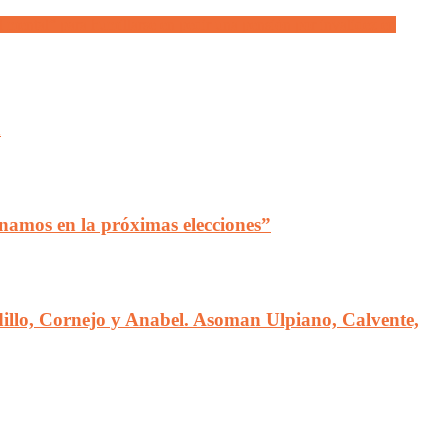
bil mental” para humillarse en pedir una pensión por invalidez en
a
amos en la próximas elecciones”
adillo, Cornejo y Anabel. Asoman Ulpiano, Calvente,