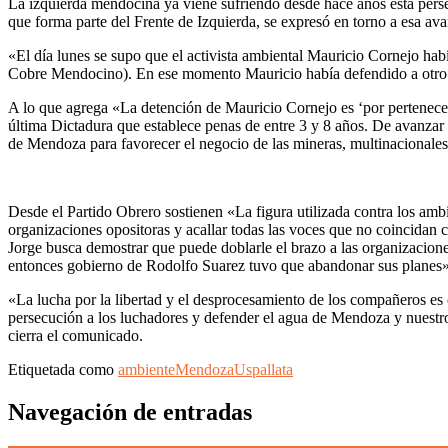
La izquierda mendocina ya viene sufriendo desde hace años esta persec
que forma parte del Frente de Izquierda, se expresó en torno a esa avan
«El día lunes se supo que el activista ambiental Mauricio Cornejo habi
Cobre Mendocino). En ese momento Mauricio había defendido a otro 
A lo que agrega «La detención de Mauricio Cornejo es ‘por pertenecer 
última Dictadura que establece penas de entre 3 y 8 años. De avanzar 
de Mendoza para favorecer el negocio de las mineras, multinacionales
Desde el Partido Obrero sostienen «La figura utilizada contra los ambie
organizaciones opositoras y acallar todas las voces que no coincidan c
Jorge busca demostrar que puede doblarle el brazo a las organizaciones 
entonces gobierno de Rodolfo Suarez tuvo que abandonar sus planes»
«La lucha por la libertad y el desprocesamiento de los compañeros es 
persecución a los luchadores y defender el agua de Mendoza y nuestr
cierra el comunicado.
Etiquetada como
ambiente
Mendoza
Uspallata
Navegación de entradas