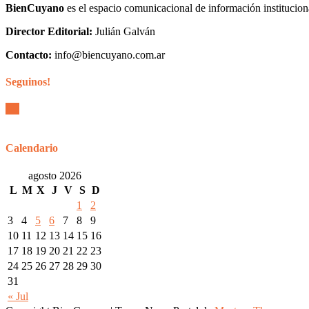
BienCuyano
es el espacio comunicacional de información institucion
Director Editorial:
Julián Galván
Contacto:
info@biencuyano.com.ar
Seguinos!
Calendario
agosto 2026
L
M
X
J
V
S
D
1
2
3
4
5
6
7
8
9
10
11
12
13
14
15
16
17
18
19
20
21
22
23
24
25
26
27
28
29
30
31
« Jul