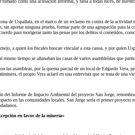
r tomado como una acusación informal, y falsa a todas luces, de nuestros
n la zona de Uspallata, en el marco de un reclamo en contra de l
 sin aportar ninguna prueba, formar parte de una agrupación para la co
acuerdo para morigerar tanto las penas por los delitos sí cometidos, como
jo, a quien los fiscales buscan vincular a esta causa, y por quien Uspa
 mismo tiempo se allanaban las casas de varios asambleístas que partic
n con las asambleas, por la quema parcial de un local de Edgardo Vera, 
timinera, el propio Vera aclaró en una entrevista que se trata de una vi
ción del Informe de Impacto Ambiental del proyecto San Jorge, renomb
impacto en las comunidades locales. San Jorge sería el primer proyecto
udadanos.
epción en favor de la minería»