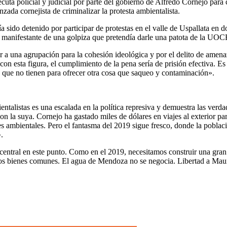
uta policial y judicial por parte del gobierno de Alfredo Cornejo para 
zada cornejista de criminalizar la protesta ambientalista.
́a sido detenido por participar de protestas en el valle de Uspallata en
manifestante de una golpiza que pretendía darle una patota de la UO
a una agrupación para la cohesión ideológica y por el delito de amena
con esta figura, el cumplimiento de la pena sería de prisión efectiva. E
 que no tienen para ofrecer otra cosa que saqueo y contaminación».
ntalistas es una escalada en la política represiva y demuestra las verd
on la suya. Cornejo ha gastado miles de dólares en viajes al exterior 
ambientales. Pero el fantasma del 2019 sigue fresco, donde la población
.
central en este punto. Como en el 2019, necesitamos construir una gran m
os bienes comunes. El agua de Mendoza no se negocia. Libertad a Maurici