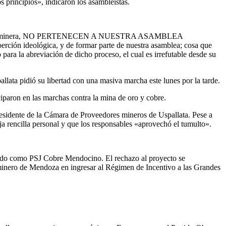
 principios», indicaron los asambleístas.
a actividad minera, NO PERTENECEN A NUESTRA ASAMBLEA
erción ideológica, y de formar parte de nuestra asamblea; cosa que
 para la abreviación de dicho proceso, el cual es irrefutable desde su
llata pidió su libertad con una masiva marcha este lunes por la tarde.
iparon en las marchas contra la mina de oro y cobre.
presidente de la Cámara de Proveedores mineros de Uspallata. Pese a
eja rencilla personal y que los responsables «aprovechó el tumulto».
rado como PSJ Cobre Mendocino. El rechazo al proyecto se
 minero de Mendoza en ingresar al Régimen de Incentivo a las Grandes