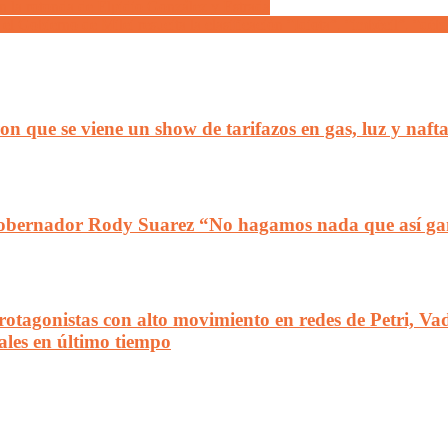
on la rotonda de Elpidio González y Estrada
: el Gobierno de Milei resucita la clasificación “Idiota”, “imbécil”, “dé
on que se viene un show de tarifazos en gas, luz y naft
gobernador Rody Suarez “No hagamos nada que así gan
Protagonistas con alto movimiento en redes de Petri, V
ales en último tiempo