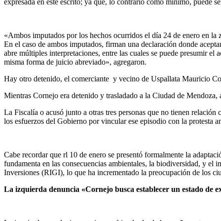
expresada en este escrito; ya que, lo contrario como mínimo, puede se
«Ambos imputados por los hechos ocurridos el día 24 de enero e
En el caso de ambos imputados, firman una declaración donde aceptan,
abre múltiples interpretaciones, entre las cuales se puede presumir el 
misma forma de juicio abreviado», agregaron.
Hay otro detenido, el comerciante y vecino de Uspallata Mauricio Corne
Mientras Cornejo era detenido y trasladado a la Ciudad de Mendoza, al
La Fiscalía o acusó junto a otras tres personas que no tienen relació
los esfuerzos del Gobierno por vincular ese episodio con la protesta an
Cabe recordar que rl 10 de enero se presentó formalmente la adapta
fundamenta en las consecuencias ambientales, la biodiversidad, y el 
Inversiones (RIGI), lo que ha incrementado la preocupación de los ci
La izquierda denuncia «Cornejo busca establecer un estado de exc