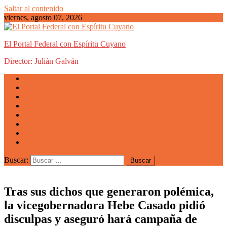
Saltar al contenido
viernes, agosto 07, 2026
El Portal Federal con Espíritu Cuyano
Director: Julián Galván
Actualidad
Mendoza
San Luis
San Juan
La Rioja
Emprendedores
Vida cuyana
Quiénes somos
Buscar:
Tras sus dichos que generaron polémica,
la vicegobernadora Hebe Casado pidió
disculpas y aseguró hará campaña de