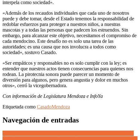
interpela como sociedad».
«Además de los recaudos individuales que cada uno de nosotros
puede y debe tomar, desde el Estado tenemos la responsabilidad de
redoblar esfuerzos para proteger a nuestros niños, a nuestras
mascotas y a todas las personas que padecen los estruendos. Sin
embargo, para alcanzar este objetivo, necesitamos el compromiso de
cada mendocino. Este desafío no es solo una tarea de las
autoridades; es una causa que nos involucra a todos como
sociedad», sostuvo Casado.
«Ser empáticos y responsables no es solo cumplir con la ley; es
entender que nuestros actos tienen consecuencias para quienes nos
rodean. La pirotecnia sonora puede parecer un momento de
diversión para algunos, pero genera angustia y dolor en muchos
otros», cerró la vicegobernadora.
Con información de Legislatura Mendoza e InfoYa
Etiquetada como
Casado
Mendoza
Navegación de entradas
El regalo navideño de los argentinos para Milei: «más motosierra».
Última encuesta nacional revela que si el peronismo fuera Papá Noel