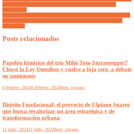
traería «Pobreza» y si fuera La Libertad Avanza entrega más
«Esperanza»
El análisis de Fabián Medina sobre La Timba de Toto «No hay plan
económico sino bicicleta financiera o como le dicen más cool…
carry trade»
Posts relacionados
Papelón histórico del trio Milei-Toto-Sturzenegger!!
Chocó la Ley Omnibus y vuelve a foja cero, a debate
en comisiones
6 febrero, 2024
6 febrero, 2024
bien_cuyano
Distrito Fundacional: el proyecto de Ulpiano Suarez
que busca revalorizar un área estratégica y de
transformación urbana
11 julio, 2024
11 julio, 2024
bien_cuyano