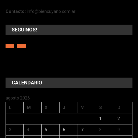
Contacto:
info@biencuyano.com.ar
SEGUINOS!
CALENDARIO
agosto 2026
L
M
X
J
V
S
D
1
2
3
4
5
6
7
8
9