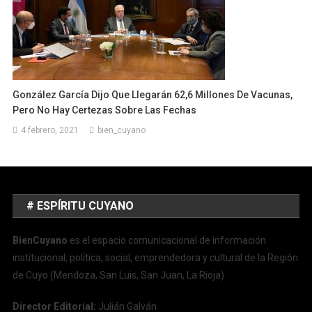
González García Dijo Que Llegarán 62,6 Millones De Vacunas,
Pero No Hay Certezas Sobre Las Fechas
4 febrero, 2021
bien_cuyano
# ESPÍRITU CUYANO
BienCuyano
es el espacio comunicacional de información
institucional, política, social, emprendedora y cultural de la Región
de Cuyo (Mendoza, San Luis, San Juan, La Rioja)
Director Editorial:
Julián Galván