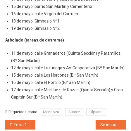
15 de mayo: barrio San Martín y Cementerio
16 de mayo: calle Virgen del Carmen
18 de mayo: Gimnasio Nº1
19 de mayo: Gimnasio Nº2
Arbolado (tareas de desrame)
11 de mayo: calle Granaderos (Quinta Sección) y Paramillos
(Bº San Martín)
12 de mayo: calle Luzuriaga y Av. Cooperativa (Bº San Martín)
15 de mayo: calle Los Horcones (Bº San Martín)
16 de mayo: calle El Portillo (Bº San Martín)
17 de mayo: calle Martínez de Rozas (Quinta Sección) y Gran
Capitán Sur (Bº San Martín)
Etiquetada como
Mendoza
Suarez
Ulpiano
Navegación de entradas
En su 168º aniversario, Godoy Cruz inauguró Espacio Arizu ante cientos de personas
Se inauguró el nuevo Polideportivo y la renovada plaza de El Sosneado